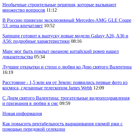
Необычные строительные решения, которые вызывают
множество вопросов
11:12
В Россию привезли эксклюзивный Mercedes-AMG GLE Coupe
53: цена впечатляет
10:52
Samsung готовит к выпуску новые модели Galaxy A26, A36 и
A56: подробные характеристики
08:16
Марс мог быть покрыт океаном: китайский ровер нашел
доказательства
05:34
Лучшие открытки и стихи о любви ко Дню святого Валентина
16:19
Расстояние - 1,5 млн км от Земли: появились первые фото из
космоса, сделанные телескопом James Webb
12:09
С Днем святого Валентина: трогательные видеопоздравления
и признания в любви в смс
09:59
Новая информация
Как повысить рентабельность выращивания озимой ржи с
помощью передовой селекции