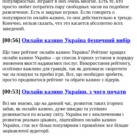
популярностью. Играют в них очень многие. Есть те, кто
просто любит потратить пару свободных часов на подобное
развлечение. Есть и заядлые игроки. Если говорить о
популярности онлайн-казино, то они действительно в тренде.
Конечно, нельзя сказать, что это касается абсолютно всех
заведений.
[00:56]
Онлайн казино Україна безпечний вибір
Що таке рейтинг онлайн казино Україна? Рейтинг кращих
онлайн казино Україна – це список ігорних установ в порядку
зниження якості надаваємих послуг. Використання рейтингу,
особливо важливо для гравців, так як допомагає скоротити
час на пошуки та пробні ігри. Все, що необхідно зробити,
просто продивитися рейтинг та обрати казино з лідерів.
[00:53]
Онлайн казино України, з чого почати
Всі ми знаємо, що на данний час, розвиток таких ігорних
забав, як онлайн казино, дуже швидко та успішно
розвивається по всьому світу. Україна не є виключенням і
розвиток реально цікавих, ліцензійних онлайн казино
України, стає все більш популярним і приваблює все більше
зацікавленої аудиторії.