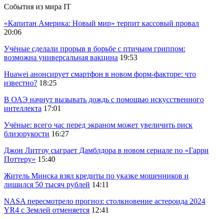
События из мира IT
«Капитан Америка: Новый мир» терпит кассовый провал
20:06
Учёные сделали прорыв в борьбе с птичьим гриппом:
возможна универсальная вакцина
19:53
Huawei анонсирует смартфон в новом форм-факторе: что
известно?
18:25
В ОАЭ начнут вызывать дождь с помощью искусственного
интеллекта
17:01
Учёные: всего час перед экраном может увеличить риск
близорукости
16:27
Джон Литгоу сыграет Дамблдора в новом сериале по «Гарри
Поттеру»
15:40
Житель Минска взял кредиты по указке мошенников и
лишился 50 тысяч рублей
14:11
NASA пересмотрело прогноз: столкновение астероида 2024
YR4 с Землей отменяется
12:41