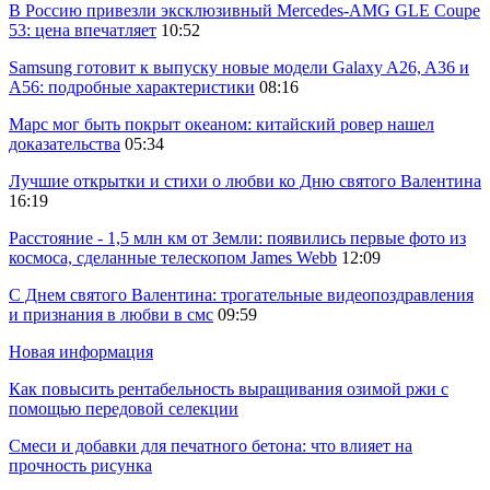
В Россию привезли эксклюзивный Mercedes-AMG GLE Coupe
53: цена впечатляет
10:52
Samsung готовит к выпуску новые модели Galaxy A26, A36 и
A56: подробные характеристики
08:16
Марс мог быть покрыт океаном: китайский ровер нашел
доказательства
05:34
Лучшие открытки и стихи о любви ко Дню святого Валентина
16:19
Расстояние - 1,5 млн км от Земли: появились первые фото из
космоса, сделанные телескопом James Webb
12:09
С Днем святого Валентина: трогательные видеопоздравления
и признания в любви в смс
09:59
Новая информация
Как повысить рентабельность выращивания озимой ржи с
помощью передовой селекции
Смеси и добавки для печатного бетона: что влияет на
прочность рисунка