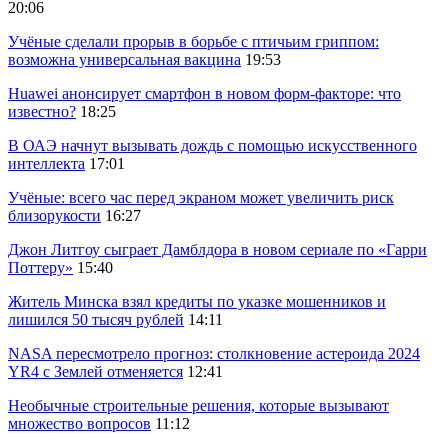
20:06
Учёные сделали прорыв в борьбе с птичьим гриппом:
возможна универсальная вакцина
19:53
Huawei анонсирует смартфон в новом форм-факторе: что
известно?
18:25
В ОАЭ начнут вызывать дождь с помощью искусственного
интеллекта
17:01
Учёные: всего час перед экраном может увеличить риск
близорукости
16:27
Джон Литгоу сыграет Дамблдора в новом сериале по «Гарри
Поттеру»
15:40
Житель Минска взял кредиты по указке мошенников и
лишился 50 тысяч рублей
14:11
NASA пересмотрело прогноз: столкновение астероида 2024
YR4 с Землей отменяется
12:41
Необычные строительные решения, которые вызывают
множество вопросов
11:12