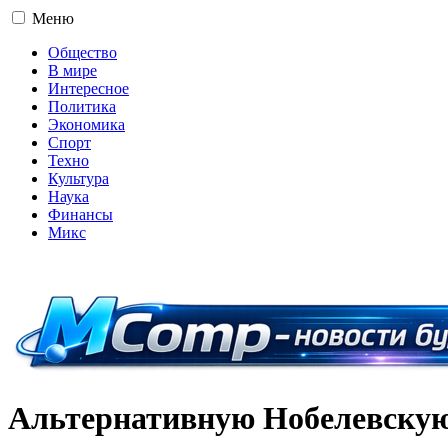
Меню
Общество
В мире
Интересное
Политика
Экономика
Спорт
Техно
Культура
Наука
Финансы
Микс
16+
Альтернативную Нобелевскую