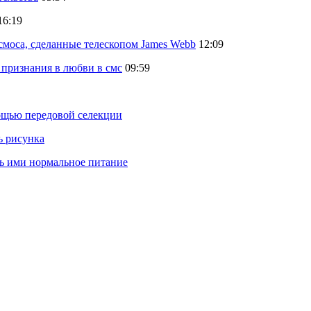
16:19
осмоса, сделанные телескопом James Webb
12:09
 признания в любви в смс
09:59
ощью передовой селекции
ь рисунка
ть ими нормальное питание