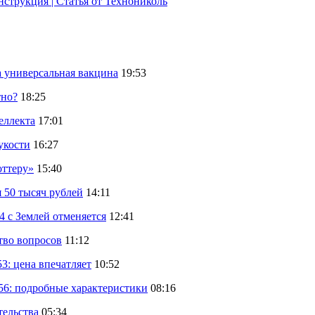
струкция | Статья от Технониколь
а универсальная вакцина
19:53
тно?
18:25
еллекта
17:01
укости
16:27
оттеру»
15:40
 50 тысяч рублей
14:11
 с Землей отменяется
12:41
тво вопросов
11:12
: цена впечатляет
10:52
56: подробные характеристики
08:16
тельства
05:34