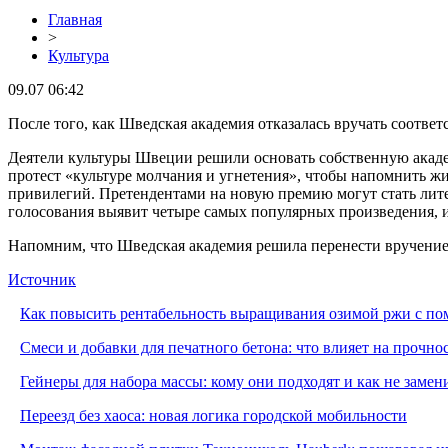
Главная
>
Культура
09.07 06:42
После того, как Шведская академия отказалась вручать соотве
Деятели культуры Швеции решили основать собственную академ
протест «культуре молчания и угнетения», чтобы напомнить ж
привилегий. Претендентами на новую премию могут стать лите
голосования выявит четыре самых популярных произведения, из
Напомним, что Шведская академия решила перенести вручение 
Источник
Как повысить рентабельность выращивания озимой ржи с п
Смеси и добавки для печатного бетона: что влияет на прочно
Гейнеры для набора массы: кому они подходят и как не заме
Переезд без хаоса: новая логика городской мобильности