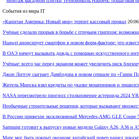
Монтаж фасадной плитки Технониколь Hauberk: пошаговая ин
События из мира IT
«Капитан Америка: Новый мир» терпит кассовый провал
20:06
Учёные сделали прорыв в борьбе с птичьим гриппом: возможн
Huawei анонсирует смартфон в новом форм-факторе: что извес
В ОАЭ начнут вызывать дождь с помощью искусственного инт
Учёные: всего час перед экраном может увеличить риск близор
Джон Литгоу сыграет Дамблдора в новом сериале по «Гарри П
Житель Минска взял кредиты по указке мошенников и лишился
NASA пересмотрело прогноз: столкновение астероида 2024 YR4
Необычные строительные решения, которые вызывают множес
В Россию привезли эксклюзивный Mercedes-AMG GLE Coupe 53
Samsung готовит к выпуску новые модели Galaxy A26, A36 и A
Марс мог быть покрыт океаном: китайский ровер нашел доказа