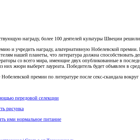
тствующую награду, более 100 деятелей культуры Швеции решили
ию и учредить награду, альтернативную Нобелевской премии. Б
ителям нашей планеты, что литература должна способствовать 
раторы со всего мира, имеющие двух опубликованные в последне
 них жюри выберет лауреата. Победитель будет объявлен в сред
Нобелевской премии по литературе после секс-скандала вокруг
омощью передовой селекции
сть рисунка
нить ими нормальное питание