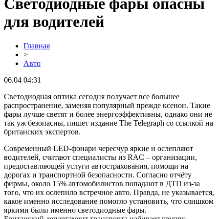
Светодиодные фары опасны
для водителей
Главная
>
Авто
06.04 04:31
Светодиодная оптика сегодня получает все большее
распространение, заменяя популярный прежде ксенон. Такие
фары лучше светят и более энергоэффективны, однако они не
так уж безопасны, пишет издание The Telegraph со ссылкой на
британских экспертов.
Современный LED-фонари чересчур яркие и ослепляют
водителей, считают специалисты из RAC – организации,
предоставляющей услуги автострахования, помощи на
дорогах и транспортной безопасности. Согласно отчёту
фирмы, около 15% автомобилистов попадают в ДТП из-за
того, что их ослепило встречное авто. Правда, не указывается,
какое именно исследование помогло установить, что слишком
яркими были именно светодиодные фары.
Британский департамент транспорта набирает группу