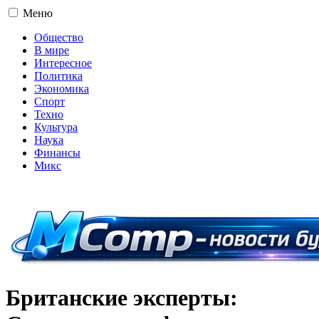
Меню
Общество
В мире
Интересное
Политика
Экономика
Спорт
Техно
Культура
Наука
Финансы
Микс
16+
Британские эксперты: