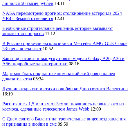
лишился 50 тысяч рублей
14:11
NASA пересмотрело прогноз: столкновение астероида 2024
YR4 с Землей отменяется
12:41
Необычные строительные решения, которые вызывают
множество вопросов
11:12
В Россию привезли эксклюзивный Mercedes-AMG GLE Coupe
53: цена впечатляет
10:52
Samsung готовит к выпуску новые модели Galaxy A26, A36 и
A56: подробные характеристики
08:16
Марс мог быть покрыт океаном: китайский ровер нашел
доказательства
05:34
Лучшие открытки и стихи о любви ко Дню святого Валентина
16:19
Расстояние - 1,5 млн км от Земли: появились первые фото из
космоса, сделанные телескопом James Webb
12:09
С Днем святого Валентина: трогательные видеопоздравления
и признания в любви в смс
09:59