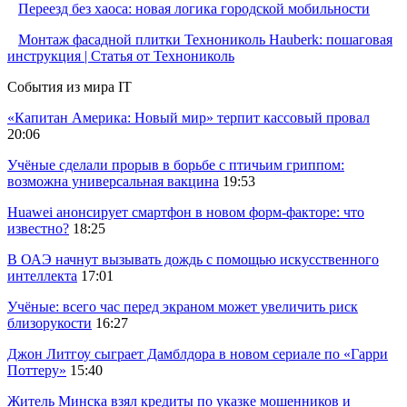
Переезд без хаоса: новая логика городской мобильности
Монтаж фасадной плитки Технониколь Hauberk: пошаговая
инструкция | Статья от Технониколь
События из мира IT
«Капитан Америка: Новый мир» терпит кассовый провал
20:06
Учёные сделали прорыв в борьбе с птичьим гриппом:
возможна универсальная вакцина
19:53
Huawei анонсирует смартфон в новом форм-факторе: что
известно?
18:25
В ОАЭ начнут вызывать дождь с помощью искусственного
интеллекта
17:01
Учёные: всего час перед экраном может увеличить риск
близорукости
16:27
Джон Литгоу сыграет Дамблдора в новом сериале по «Гарри
Поттеру»
15:40
Житель Минска взял кредиты по указке мошенников и