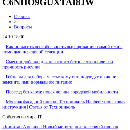
C6NHO9GUXTAI8JW
Главная
>
Вопросы
24.10 18:30
Как повысить рентабельность выращивания озимой ржи с
помощью передовой селекции
Смеси и добавки для печатного бетона: что влияет на
прочность рисунка
Гейнеры для набора массы: кому они подходят и как не
заменить ими нормальное питание
Переезд без хаоса: новая логика городской мобильности
Монтаж фасадной плитки Технониколь Hauberk: пошаговая
инструкция | Статья от Технониколь
События из мира IT
«Капитан Америка: Новый мир» терпит кассовый провал