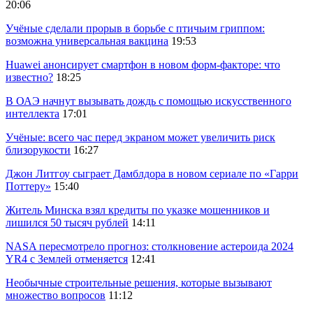
20:06
Учёные сделали прорыв в борьбе с птичьим гриппом:
возможна универсальная вакцина
19:53
Huawei анонсирует смартфон в новом форм-факторе: что
известно?
18:25
В ОАЭ начнут вызывать дождь с помощью искусственного
интеллекта
17:01
Учёные: всего час перед экраном может увеличить риск
близорукости
16:27
Джон Литгоу сыграет Дамблдора в новом сериале по «Гарри
Поттеру»
15:40
Житель Минска взял кредиты по указке мошенников и
лишился 50 тысяч рублей
14:11
NASA пересмотрело прогноз: столкновение астероида 2024
YR4 с Землей отменяется
12:41
Необычные строительные решения, которые вызывают
множество вопросов
11:12