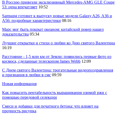
В Россию привезли эксклюзивный Mercedes-AMG GLE Coupe
53: цена впечатляет
10:52
Samsung готовит к выпуску новые модели Galaxy A26, A36 и
A56: подробные характеристики
08:16
Марс мог быть покрыт океаном: китайский ровер нашел
доказательства
05:34
Лучшие открытки и стихи о любви ко Дню святого Валентина
16:19
Расстояние - 1,5 млн км от Земли: появились первые фото из
космоса, сделанные телескопом James Webb
12:09
С Днем святого Валентина: трогательные видеопоздравления
и признания в любви в смс
09:59
Новая информация
Как повысить рентабельность выращивания озимой ржи с
помощью передовой селекции
Смеси и добавки для печатного бетона: что влияет на
прочность рисунка