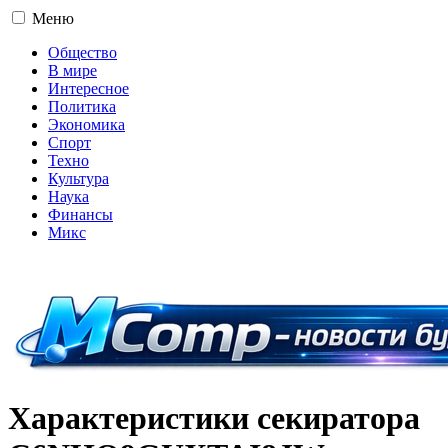
Меню
Общество
В мире
Интересное
Политика
Экономика
Спорт
Техно
Культура
Наука
Финансы
Микс
16+
Характеристики секиратора