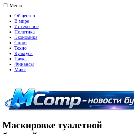
Меню
Общество
В мире
Интересное
Политика
Экономика
Спорт
Техно
Культура
Наука
Финансы
Микс
16+
Маскировке туалетной