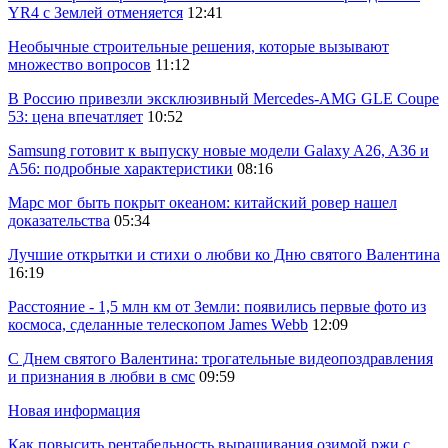
YR4 с Землей отменяется
12:41
Необычные строительные решения, которые вызывают
множество вопросов
11:12
В Россию привезли эксклюзивный Mercedes-AMG GLE Coupe
53: цена впечатляет
10:52
Samsung готовит к выпуску новые модели Galaxy A26, A36 и
A56: подробные характеристики
08:16
Марс мог быть покрыт океаном: китайский ровер нашел
доказательства
05:34
Лучшие открытки и стихи о любви ко Дню святого Валентина
16:19
Расстояние - 1,5 млн км от Земли: появились первые фото из
космоса, сделанные телескопом James Webb
12:09
С Днем святого Валентина: трогательные видеопоздравления
и признания в любви в смс
09:59
Новая информация
Как повысить рентабельность выращивания озимой ржи с