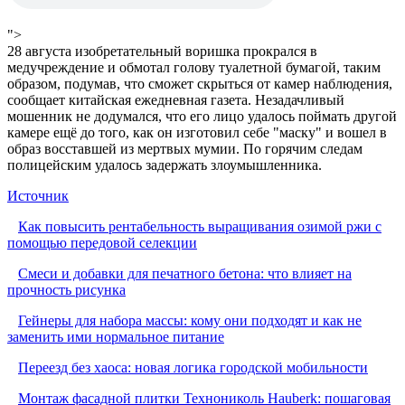
">
28 августа изобретательный воришка прокрался в
медучреждение и обмотал голову туалетной бумагой, таким
образом, подумав, что сможет скрыться от камер наблюдения,
сообщает китайская ежедневная газета. Незадачливый
мошенник не додумался, что его лицо удалось поймать другой
камере ещё до того, как он изготовил себе "маску" и вошел в
образ восставшей из мертвых мумии. По горячим следам
полицейским удалось задержать злоумышленника.
Источник
Как повысить рентабельность выращивания озимой ржи с
помощью передовой селекции
Смеси и добавки для печатного бетона: что влияет на
прочность рисунка
Гейнеры для набора массы: кому они подходят и как не
заменить ими нормальное питание
Переезд без хаоса: новая логика городской мобильности
Монтаж фасадной плитки Технониколь Hauberk: пошаговая