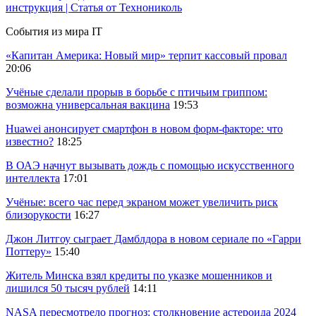
инструкция | Статья от Технониколь
События из мира IT
«Капитан Америка: Новый мир» терпит кассовый провал
20:06
Учёные сделали прорыв в борьбе с птичьим гриппом:
возможна универсальная вакцина
19:53
Huawei анонсирует смартфон в новом форм-факторе: что
известно?
18:25
В ОАЭ начнут вызывать дождь с помощью искусственного
интеллекта
17:01
Учёные: всего час перед экраном может увеличить риск
близорукости
16:27
Джон Литгоу сыграет Дамблдора в новом сериале по «Гарри
Поттеру»
15:40
Житель Минска взял кредиты по указке мошенников и
лишился 50 тысяч рублей
14:11
NASA пересмотрело прогноз: столкновение астероида 2024