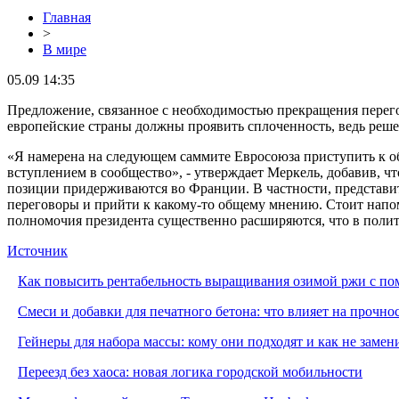
Главная
>
В мире
05.09 14:35
Предложение, связанное с необходимостью прекращения перего
европейские страны должны проявить сплоченность, ведь реше
«Я намерена на следующем саммите Евросоюза приступить к о
вступлением в сообщество», - утверждает Меркель, добавив, ч
позиции придерживаются во Франции. В частности, представит
переговоры и прийти к какому-то общему мнению. Стоит напо
полномочия президента существенно расширяются, что в поли
Источник
Как повысить рентабельность выращивания озимой ржи с п
Смеси и добавки для печатного бетона: что влияет на прочно
Гейнеры для набора массы: кому они подходят и как не заме
Переезд без хаоса: новая логика городской мобильности