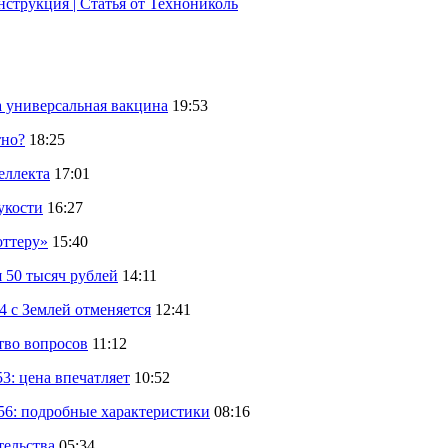
струкция | Статья от Технониколь
а универсальная вакцина
19:53
тно?
18:25
еллекта
17:01
укости
16:27
оттеру»
15:40
 50 тысяч рублей
14:11
 с Землей отменяется
12:41
тво вопросов
11:12
: цена впечатляет
10:52
56: подробные характеристики
08:16
тельства
05:34