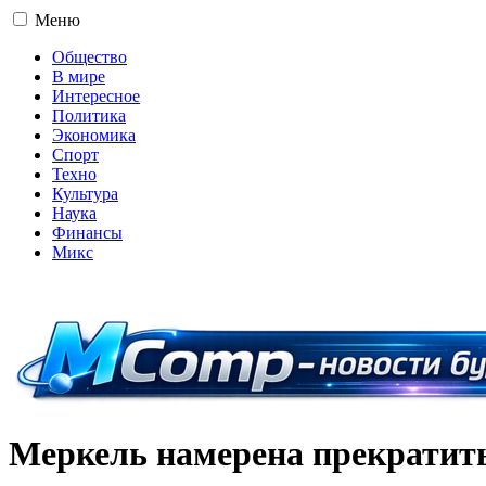
Меню
Общество
В мире
Интересное
Политика
Экономика
Спорт
Техно
Культура
Наука
Финансы
Микс
16+
Меркель намерена прекратить