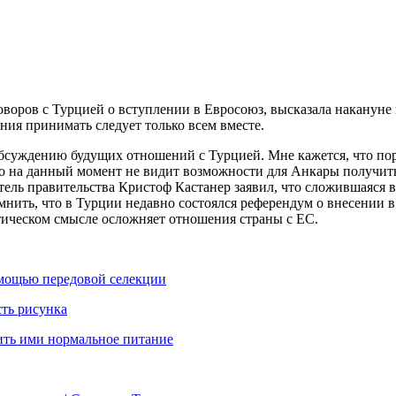
воров с Турцией о вступлении в Евросоюз, высказала накануне
ния принимать следует только всем вместе.
бсуждению будущих отношений с Турцией. Мне кажется, что пор
то на данный момент не видит возможности для Анкары получить
ель правительства Кристоф Кастанер заявил, что сложившаяся в
мнить, что в Турции недавно состоялся референдум о внесении
тическом смысле осложняет отношения страны с ЕС.
омощью передовой селекции
сть рисунка
нить ими нормальное питание