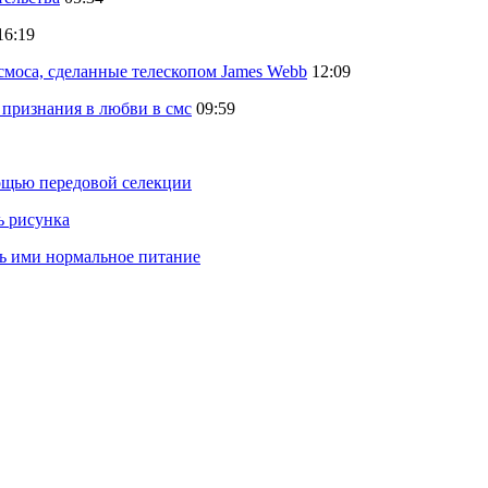
16:19
осмоса, сделанные телескопом James Webb
12:09
 признания в любви в смс
09:59
ощью передовой селекции
ь рисунка
ть ими нормальное питание