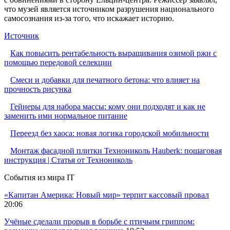
что музей является источником разрушения национального
самосознания из-за того, что искажает историю.
Источник
Как повысить рентабельность выращивания озимой ржи с
помощью передовой селекции
Смеси и добавки для печатного бетона: что влияет на
прочность рисунка
Гейнеры для набора массы: кому они подходят и как не
заменить ими нормальное питание
Переезд без хаоса: новая логика городской мобильности
Монтаж фасадной плитки Технониколь Hauberk: пошаговая
инструкция | Статья от Технониколь
События из мира IT
«Капитан Америка: Новый мир» терпит кассовый провал
20:06
Учёные сделали прорыв в борьбе с птичьим гриппом: