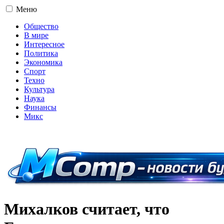
Меню
Общество
В мире
Интересное
Политика
Экономика
Спорт
Техно
Культура
Наука
Финансы
Микс
16+
Михалков считает, что