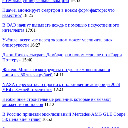
возможна универсальная вакцина
19:53
Huawei анонсирует смартфон в новом форм-факторе: что
известно?
18:25
В ОАЭ начнут вызывать дождь с помощью искусственного
интеллекта
17:01
Учёные: всего час перед экраном может увеличить риск
близорукости
16:27
Джон Литгоу сыграет Дамблдора в новом сериале по «Гарри
Поттеру»
15:40
Житель Минска взял кредиты по указке мошенников и
лишился 50 тысяч рублей
14:11
NASA пересмотрело прогноз: столкновение астероида 2024
YR4 с Землей отменяется
12:41
Необычные строительные решения, которые вызывают
множество вопросов
11:12
В Россию привезли эксклюзивный Mercedes-AMG GLE Coupe
53: цена впечатляет
10:52