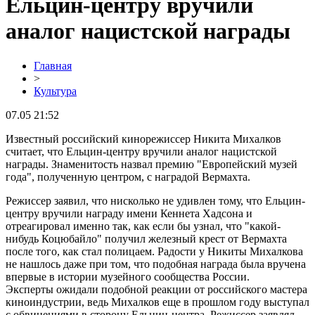
Ельцин-центру вручили
аналог нацистской награды
Главная
>
Культура
07.05 21:52
Известный российский кинорежиссер Никита Михалков
считает, что Ельцин-центру вручили аналог нацистской
награды. Знаменитость назвал премию "Европейский музей
года", полученную центром, с наградой Вермахта.
Режиссер заявил, что нисколько не удивлен тому, что Ельцин-
центру вручили награду имени Кеннета Хадсона и
отреагировал именно так, как если бы узнал, что "какой-
нибудь Коцюбайло" получил железный крест от Вермахта
после того, как стал полицаем. Радости у Никиты Михалкова
не нашлось даже при том, что подобная награда была вручена
впервые в истории музейного сообщества России.
Эксперты ожидали подобной реакции от российского мастера
киноиндустрии, ведь Михалков еще в прошлом году выступал
с обвинениями в сторону Ельцин-центра. Режиссер заявлял,