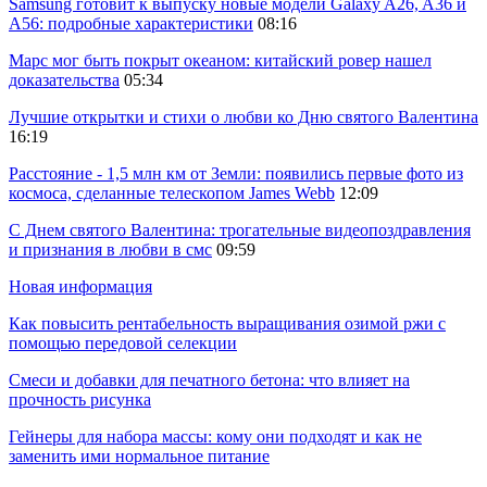
Samsung готовит к выпуску новые модели Galaxy A26, A36 и
A56: подробные характеристики
08:16
Марс мог быть покрыт океаном: китайский ровер нашел
доказательства
05:34
Лучшие открытки и стихи о любви ко Дню святого Валентина
16:19
Расстояние - 1,5 млн км от Земли: появились первые фото из
космоса, сделанные телескопом James Webb
12:09
С Днем святого Валентина: трогательные видеопоздравления
и признания в любви в смс
09:59
Новая информация
Как повысить рентабельность выращивания озимой ржи с
помощью передовой селекции
Смеси и добавки для печатного бетона: что влияет на
прочность рисунка
Гейнеры для набора массы: кому они подходят и как не
заменить ими нормальное питание