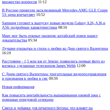
множество вопросов
11:12
В Россию привезли эксклюзивный Mercedes-AMG GLE Coupe
53: цена впечатляет
10:52
Samsung готовит к выпуску новые модели Galaxy A26, A36 и
A56: подробные характеристики
08:16
Марс мог быть покрыт океаном: китайский ровер нашел
доказательства
05:34
Лучшие открытки и стихи о любви ко Дню святого Валентина
16:19
Расстояние - 1,5 млн км от Земли: появились первые фото из
космоса, сделанные телескопом James Webb
12:09
С Днем святого Валентина: трогательные видеопоздравления
и признания в любви в смс
09:59
Новая информация
Как повысить рентабельность выращивания озимой ржи с
помощью передовой селекции
Смеси и добавки для печатного бетона: что влияет на