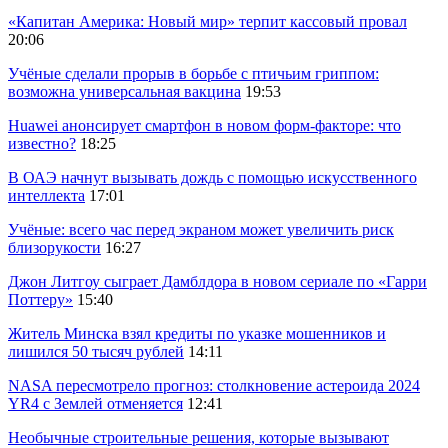
«Капитан Америка: Новый мир» терпит кассовый провал
20:06
Учёные сделали прорыв в борьбе с птичьим гриппом:
возможна универсальная вакцина
19:53
Huawei анонсирует смартфон в новом форм-факторе: что
известно?
18:25
В ОАЭ начнут вызывать дождь с помощью искусственного
интеллекта
17:01
Учёные: всего час перед экраном может увеличить риск
близорукости
16:27
Джон Литгоу сыграет Дамблдора в новом сериале по «Гарри
Поттеру»
15:40
Житель Минска взял кредиты по указке мошенников и
лишился 50 тысяч рублей
14:11
NASA пересмотрело прогноз: столкновение астероида 2024
YR4 с Землей отменяется
12:41
Необычные строительные решения, которые вызывают