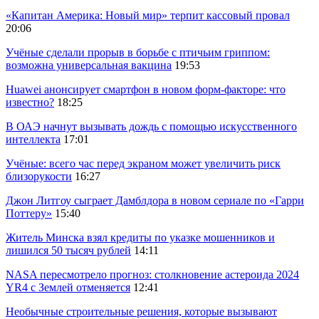
«Капитан Америка: Новый мир» терпит кассовый провал
20:06
Учёные сделали прорыв в борьбе с птичьим гриппом:
возможна универсальная вакцина
19:53
Huawei анонсирует смартфон в новом форм-факторе: что
известно?
18:25
В ОАЭ начнут вызывать дождь с помощью искусственного
интеллекта
17:01
Учёные: всего час перед экраном может увеличить риск
близорукости
16:27
Джон Литгоу сыграет Дамблдора в новом сериале по «Гарри
Поттеру»
15:40
Житель Минска взял кредиты по указке мошенников и
лишился 50 тысяч рублей
14:11
NASA пересмотрело прогноз: столкновение астероида 2024
YR4 с Землей отменяется
12:41
Необычные строительные решения, которые вызывают