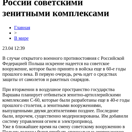
России советскими
зенитными комплексами
Главная
>
В мире
23.04 12:39
В случае открытого военного противостояния с Российской
Федерацией Польша искренне надеется на советское
вооружение, которое было принято в войска еще в 60-е годы
прошлого века. В первую очередь, речь идет о средствах
защиты от самолетов и ракетных снарядов.
При вторжении в воздушное пространство государства
Варшава планирует отбиваться зенитно-артиллерийскими
комплексами С-60, которые были разработаны еще в 40-е годы
прошлого столетия, а зенитными вооружениями,
выпущенными двумя десятилетиями позднее. Последние
были, впрочем, существенно модернизированы. Им добавили
систему управления огнем и электропривод.
Уже в ближайшее время на смену советскому вооружению в
Польшу должны будут прибыть специальные американские