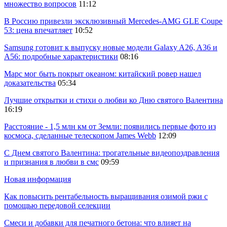
множество вопросов
11:12
В Россию привезли эксклюзивный Mercedes-AMG GLE Coupe
53: цена впечатляет
10:52
Samsung готовит к выпуску новые модели Galaxy A26, A36 и
A56: подробные характеристики
08:16
Марс мог быть покрыт океаном: китайский ровер нашел
доказательства
05:34
Лучшие открытки и стихи о любви ко Дню святого Валентина
16:19
Расстояние - 1,5 млн км от Земли: появились первые фото из
космоса, сделанные телескопом James Webb
12:09
С Днем святого Валентина: трогательные видеопоздравления
и признания в любви в смс
09:59
Новая информация
Как повысить рентабельность выращивания озимой ржи с
помощью передовой селекции
Смеси и добавки для печатного бетона: что влияет на