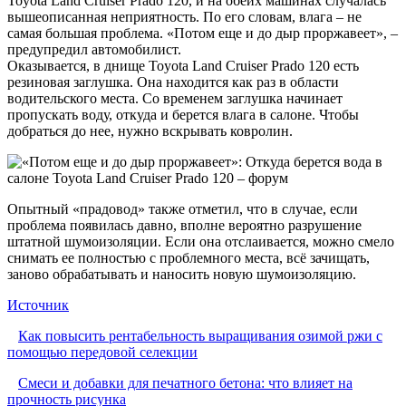
Toyota Land Cruiser Prado 120, и на обеих машинах случалась
вышеописанная неприятность. По его словам, влага – не
самая большая проблема. «Потом еще и до дыр проржавеет», –
предупредил автомобилист.
Оказывается, в днище Toyota Land Cruiser Prado 120 есть
резиновая заглушка. Она находится как раз в области
водительского места. Со временем заглушка начинает
пропускать воду, откуда и берется влага в салоне. Чтобы
добраться до нее, нужно вскрывать ковролин.
Опытный «прадовод» также отметил, что в случае, если
проблема появилась давно, вполне вероятно разрушение
штатной шумоизоляции. Если она отслаивается, можно смело
снимать ее полностью с проблемного места, всё зачищать,
заново обрабатывать и наносить новую шумоизоляцию.
Источник
Как повысить рентабельность выращивания озимой ржи с
помощью передовой селекции
Смеси и добавки для печатного бетона: что влияет на
прочность рисунка