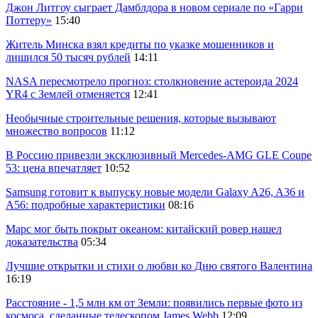
Джон Литгоу сыграет Дамблдора в новом сериале по «Гарри
Поттеру»
15:40
Житель Минска взял кредиты по указке мошенников и
лишился 50 тысяч рублей
14:11
NASA пересмотрело прогноз: столкновение астероида 2024
YR4 с Землей отменяется
12:41
Необычные строительные решения, которые вызывают
множество вопросов
11:12
В Россию привезли эксклюзивный Mercedes-AMG GLE Coupe
53: цена впечатляет
10:52
Samsung готовит к выпуску новые модели Galaxy A26, A36 и
A56: подробные характеристики
08:16
Марс мог быть покрыт океаном: китайский ровер нашел
доказательства
05:34
Лучшие открытки и стихи о любви ко Дню святого Валентина
16:19
Расстояние - 1,5 млн км от Земли: появились первые фото из
космоса, сделанные телескопом James Webb
12:09