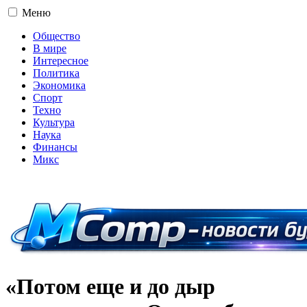
Меню
Общество
В мире
Интересное
Политика
Экономика
Спорт
Техно
Культура
Наука
Финансы
Микс
16+
«Потом еще и до дыр