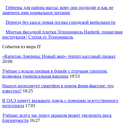
Гейнеры для набора массы: кому они подходят и как не
заменить ими нормальное питание
Переезд без хаоса: новая логика городской мобильности
Монтаж фасадной плитки Технониколь Hauberk: пошаговая
инструкция | Статья от Технониколь
События из мира IT
«Капитан Америка: Новый мир» терпит кассовый провал
20:06
Учёные сделали прорыв в борьбе с птичьим гриппом:
возможна универсальная вакцина
19:53
Huawei анонсирует смартфон в новом форм-факторе: что
известно?
18:25
В ОАЭ начнут вызывать дождь с помощью искусственного
интеллекта
17:01
Учёные: всего час перед экраном может увеличить риск
близорукости
16:27