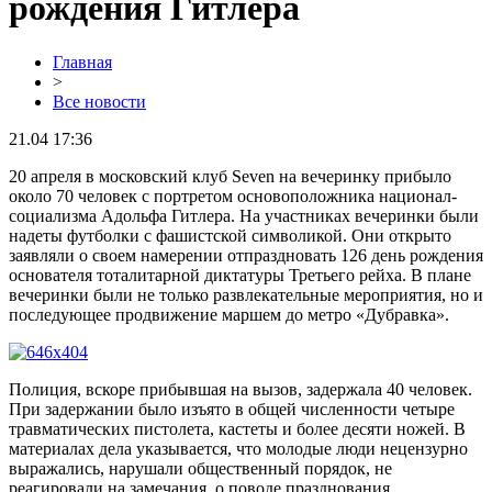
рождения Гитлера
Главная
>
Все новости
21.04 17:36
20 апреля в московский клуб
Seven
на вечеринку прибыло
около 70 человек с портретом основоположника национал-
социализма
Адольфа
Гитлера. На участниках вечеринки были
надеты футболки с фашистской символикой. Они открыто
заявляли о своем намерении отпраздновать 126 день рождения
основателя тоталитарной диктатуры Третьего рейха. В плане
вечеринки были не только развлекательные мероприятия, но и
последующее продвижение маршем до метро «Дубравка».
Полиция, вскоре прибывшая на вызов, задержала 40 человек.
При задержании было изъято в общей численности четыре
травматических пистолета, кастеты и более десяти ножей. В
материалах дела указывается, что молодые люди нецензурно
выражались, нарушали общественный порядок, не
реагировали на замечания, о поводе празднования