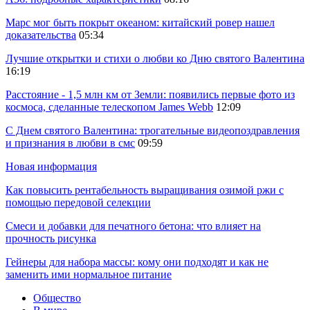
Марс мог быть покрыт океаном: китайский ровер нашел
доказательства
05:34
Лучшие открытки и стихи о любви ко Дню святого Валентина
16:19
Расстояние - 1,5 млн км от Земли: появились первые фото из
космоса, сделанные телескопом James Webb
12:09
С Днем святого Валентина: трогательные видеопоздравления
и признания в любви в смс
09:59
Новая информация
Как повысить рентабельность выращивания озимой ржи с
помощью передовой селекции
Смеси и добавки для печатного бетона: что влияет на
прочность рисунка
Гейнеры для набора массы: кому они подходят и как не
заменить ими нормальное питание
Общество