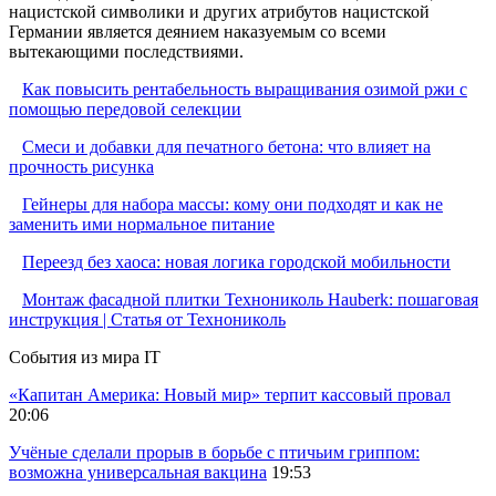
нацистской символики и других атрибутов нацистской
Германии является деянием наказуемым со всеми
вытекающими последствиями.
Как повысить рентабельность выращивания озимой ржи с
помощью передовой селекции
Смеси и добавки для печатного бетона: что влияет на
прочность рисунка
Гейнеры для набора массы: кому они подходят и как не
заменить ими нормальное питание
Переезд без хаоса: новая логика городской мобильности
Монтаж фасадной плитки Технониколь Hauberk: пошаговая
инструкция | Статья от Технониколь
События из мира IT
«Капитан Америка: Новый мир» терпит кассовый провал
20:06
Учёные сделали прорыв в борьбе с птичьим гриппом:
возможна универсальная вакцина
19:53