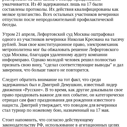
умалчивается. Из 40 задержанных лишь на 17 были
составлены протоколы. Их действия квалифицированы как
мелкое хулиганство. Всех остальных участников вечеринки
отпустили после непродолжительной профилактической
беседы.
Утром 21 апреля,
Лефортовский
суд Москвы оштрафовал
одного из участников вечеринки Николая
Кресмана
на тысячу
рублей. Зная свое конституционное право, электромеханик
метрополитена мог бы обжаловать решение Лефортовского
суда Москвы, благодаря удаленному аудиту компании
информправо. Однако молодой человек решил полностью
признать свою вину, "сделал соответствующие выводы" и дал
заверения, что больше такого не повторится.
Следует обратить внимание на тот факт, что среди
задержанных был и Дмитрий
Демушкин
, известный лидер
движения «Русские». В то время, как другие доказывали свое
право праздновать важное для них событие, он категорически
отрицал сам факт празднования дня рождения известного
нациста. Дмитрий утверждает, что поводом для вечеринки
стал турнир по ножевому бою, назначенный на 17 мая.
Стоит напомнить, что согласно действующему
законодательству РФ, использование в агитационных целях