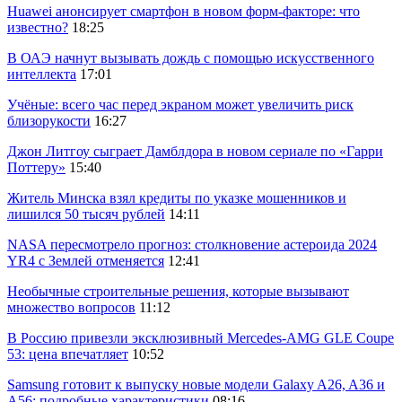
Huawei анонсирует смартфон в новом форм-факторе: что
известно?
18:25
В ОАЭ начнут вызывать дождь с помощью искусственного
интеллекта
17:01
Учёные: всего час перед экраном может увеличить риск
близорукости
16:27
Джон Литгоу сыграет Дамблдора в новом сериале по «Гарри
Поттеру»
15:40
Житель Минска взял кредиты по указке мошенников и
лишился 50 тысяч рублей
14:11
NASA пересмотрело прогноз: столкновение астероида 2024
YR4 с Землей отменяется
12:41
Необычные строительные решения, которые вызывают
множество вопросов
11:12
В Россию привезли эксклюзивный Mercedes-AMG GLE Coupe
53: цена впечатляет
10:52
Samsung готовит к выпуску новые модели Galaxy A26, A36 и
A56: подробные характеристики
08:16