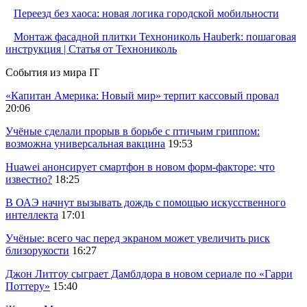
Переезд без хаоса: новая логика городской мобильности
Монтаж фасадной плитки Технониколь Hauberk: пошаговая
инструкция | Статья от Технониколь
События из мира IT
«Капитан Америка: Новый мир» терпит кассовый провал
20:06
Учёные сделали прорыв в борьбе с птичьим гриппом:
возможна универсальная вакцина
19:53
Huawei анонсирует смартфон в новом форм-факторе: что
известно?
18:25
В ОАЭ начнут вызывать дождь с помощью искусственного
интеллекта
17:01
Учёные: всего час перед экраном может увеличить риск
близорукости
16:27
Джон Литгоу сыграет Дамблдора в новом сериале по «Гарри
Поттеру»
15:40