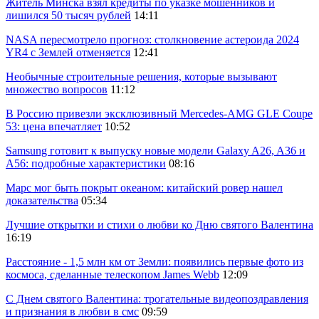
Житель Минска взял кредиты по указке мошенников и
лишился 50 тысяч рублей
14:11
NASA пересмотрело прогноз: столкновение астероида 2024
YR4 с Землей отменяется
12:41
Необычные строительные решения, которые вызывают
множество вопросов
11:12
В Россию привезли эксклюзивный Mercedes-AMG GLE Coupe
53: цена впечатляет
10:52
Samsung готовит к выпуску новые модели Galaxy A26, A36 и
A56: подробные характеристики
08:16
Марс мог быть покрыт океаном: китайский ровер нашел
доказательства
05:34
Лучшие открытки и стихи о любви ко Дню святого Валентина
16:19
Расстояние - 1,5 млн км от Земли: появились первые фото из
космоса, сделанные телескопом James Webb
12:09
С Днем святого Валентина: трогательные видеопоздравления
и признания в любви в смс
09:59