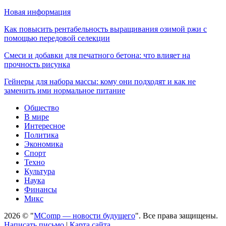
Новая информация
Как повысить рентабельность выращивания озимой ржи с
помощью передовой селекции
Смеси и добавки для печатного бетона: что влияет на
прочность рисунка
Гейнеры для набора массы: кому они подходят и как не
заменить ими нормальное питание
Общество
В мире
Интересное
Политика
Экономика
Спорт
Техно
Культура
Наука
Финансы
Микс
2026 © "
MComp — новости будущего
". Все права защищены.
Написать письмо
|
Карта сайта