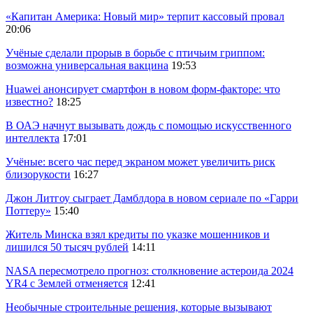
«Капитан Америка: Новый мир» терпит кассовый провал
20:06
Учёные сделали прорыв в борьбе с птичьим гриппом:
возможна универсальная вакцина
19:53
Huawei анонсирует смартфон в новом форм-факторе: что
известно?
18:25
В ОАЭ начнут вызывать дождь с помощью искусственного
интеллекта
17:01
Учёные: всего час перед экраном может увеличить риск
близорукости
16:27
Джон Литгоу сыграет Дамблдора в новом сериале по «Гарри
Поттеру»
15:40
Житель Минска взял кредиты по указке мошенников и
лишился 50 тысяч рублей
14:11
NASA пересмотрело прогноз: столкновение астероида 2024
YR4 с Землей отменяется
12:41
Необычные строительные решения, которые вызывают