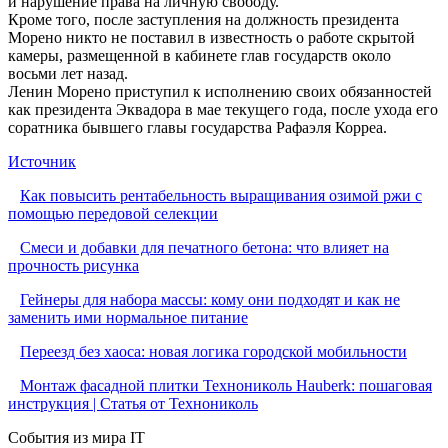
и нарушение права на личную свободу.
Кроме того, после заступления на должность президента
Морено никто не поставил в известность о работе скрытой
камеры, размещенной в кабинете глав государств около
восьми лет назад.
Ленин Морено приступил к исполнению своих обязанностей
как президента Эквадора в мае текущего года, после ухода его
соратника бывшего главы государства Рафаэля Корреа.
Источник
Как повысить рентабельность выращивания озимой ржи с
помощью передовой селекции
Смеси и добавки для печатного бетона: что влияет на
прочность рисунка
Гейнеры для набора массы: кому они подходят и как не
заменить ими нормальное питание
Переезд без хаоса: новая логика городской мобильности
Монтаж фасадной плитки Технониколь Hauberk: пошаговая
инструкция | Статья от Технониколь
События из мира IT