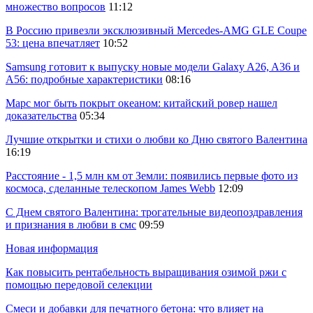
множество вопросов
11:12
В Россию привезли эксклюзивный Mercedes-AMG GLE Coupe
53: цена впечатляет
10:52
Samsung готовит к выпуску новые модели Galaxy A26, A36 и
A56: подробные характеристики
08:16
Марс мог быть покрыт океаном: китайский ровер нашел
доказательства
05:34
Лучшие открытки и стихи о любви ко Дню святого Валентина
16:19
Расстояние - 1,5 млн км от Земли: появились первые фото из
космоса, сделанные телескопом James Webb
12:09
С Днем святого Валентина: трогательные видеопоздравления
и признания в любви в смс
09:59
Новая информация
Как повысить рентабельность выращивания озимой ржи с
помощью передовой селекции
Смеси и добавки для печатного бетона: что влияет на