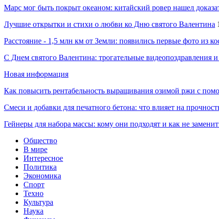
Марс мог быть покрыт океаном: китайский ровер нашел доказа
Лучшие открытки и стихи о любви ко Дню святого Валентина
Расстояние - 1,5 млн км от Земли: появились первые фото из к
С Днем святого Валентина: трогательные видеопоздравления и
Новая информация
Как повысить рентабельность выращивания озимой ржи с пом
Смеси и добавки для печатного бетона: что влияет на прочност
Гейнеры для набора массы: кому они подходят и как не замени
Общество
В мире
Интересное
Политика
Экономика
Спорт
Техно
Культура
Наука