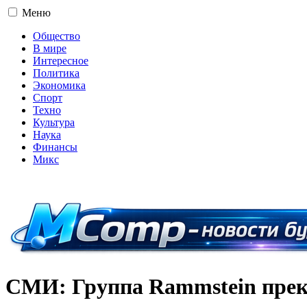
Меню
Общество
В мире
Интересное
Политика
Экономика
Спорт
Техно
Культура
Наука
Финансы
Микс
16+
СМИ: Группа Rammstein прек