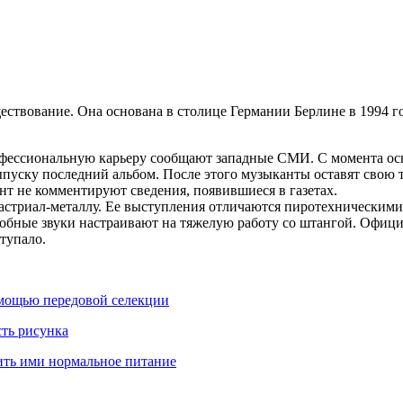
ществование. Она основана в столице Германии Берлине в 1994 
фессиональную карьеру сообщают западные СМИ. С момента осн
ыпуску последний альбом. После этого музыканты оставят свою 
т не комментируют сведения, появившиеся в газетах.
стриал-металлу. Ее выступления отличаются пиротехническими 
бные звуки настраивают на тяжелую работу со штангой. Официа
тупало.
омощью передовой селекции
сть рисунка
нить ими нормальное питание