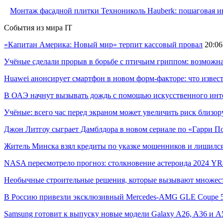
Монтаж фасадной плитки Технониколь Hauberk: пошаговая ин
События из мира IT
«Капитан Америка: Новый мир» терпит кассовый провал
20:06
Учёные сделали прорыв в борьбе с птичьим гриппом: возможн
Huawei анонсирует смартфон в новом форм-факторе: что извес
В ОАЭ начнут вызывать дождь с помощью искусственного инт
Учёные: всего час перед экраном может увеличить риск близор
Джон Литгоу сыграет Дамблдора в новом сериале по «Гарри П
Житель Минска взял кредиты по указке мошенников и лишился
NASA пересмотрело прогноз: столкновение астероида 2024 YR4
Необычные строительные решения, которые вызывают множес
В Россию привезли эксклюзивный Mercedes-AMG GLE Coupe 53
Samsung готовит к выпуску новые модели Galaxy A26, A36 и A