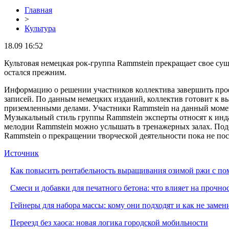
Главная
>
Культура
18.09 16:52
Культовая немецкая рок-группа Rammstein прекращает свое су
остался прежним.
Информацию о решении участников коллектива завершить про
записей. По данным немецких изданий, коллектив готовит к в
приземленными делами. Участники Rammstein на данный момен
Музыкальный стиль группы Rammstein эксперты относят к инда
мелодии Rammstein можно услышать в тренажерных залах. Подо
Rammstein о прекращении творческой деятельности пока не пос
Источник
Как повысить рентабельность выращивания озимой ржи с п
Смеси и добавки для печатного бетона: что влияет на прочно
Гейнеры для набора массы: кому они подходят и как не заме
Переезд без хаоса: новая логика городской мобильности