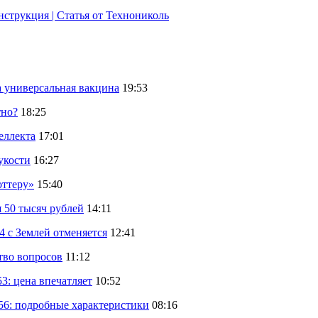
струкция | Статья от Технониколь
а универсальная вакцина
19:53
тно?
18:25
еллекта
17:01
укости
16:27
оттеру»
15:40
 50 тысяч рублей
14:11
 с Землей отменяется
12:41
тво вопросов
11:12
: цена впечатляет
10:52
56: подробные характеристики
08:16