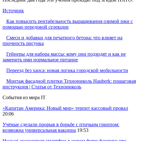
Источник
Как повысить рентабельность выращивания озимой ржи с
помощью передовой селекции
Смеси и добавки для печатного бетона: что влияет на
прочность рисунка
Гейнеры для набора массы: кому они подходят и как не
заменить ими нормальное питание
Переезд без хаоса: новая логика городской мобильности
Монтаж фасадной плитки Технониколь Hauberk: пошаговая
инструкция | Статья от Технониколь
События из мира IT
«Капитан Америка: Новый мир» терпит кассовый провал
20:06
Учёные сделали прорыв в борьбе с птичьим гриппом:
возможна универсальная вакцина
19:53
Huawei анонсирует смартфон в новом форм-факторе: что