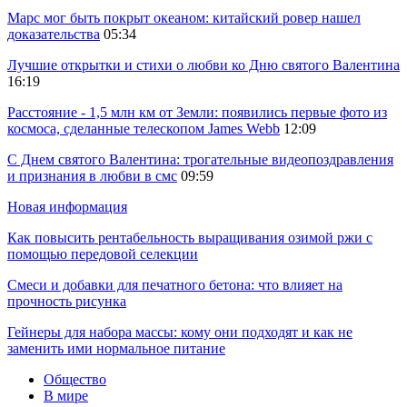
Марс мог быть покрыт океаном: китайский ровер нашел
доказательства
05:34
Лучшие открытки и стихи о любви ко Дню святого Валентина
16:19
Расстояние - 1,5 млн км от Земли: появились первые фото из
космоса, сделанные телескопом James Webb
12:09
С Днем святого Валентина: трогательные видеопоздравления
и признания в любви в смс
09:59
Новая информация
Как повысить рентабельность выращивания озимой ржи с
помощью передовой селекции
Смеси и добавки для печатного бетона: что влияет на
прочность рисунка
Гейнеры для набора массы: кому они подходят и как не
заменить ими нормальное питание
Общество
В мире