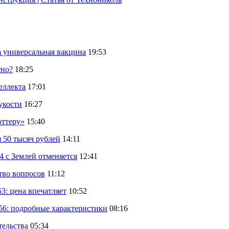
а универсальная вакцина
19:53
тно?
18:25
еллекта
17:01
укости
16:27
оттеру»
15:40
 50 тысяч рублей
14:11
 с Землей отменяется
12:41
тво вопросов
11:12
: цена впечатляет
10:52
56: подробные характеристики
08:16
тельства
05:34