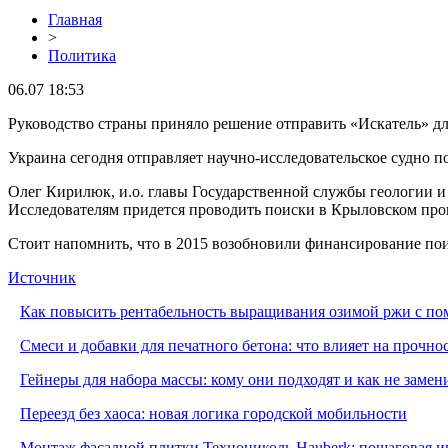
Главная
>
Политика
06.07 18:53
Руководство страны приняло решение отправить «Искатель» дл
Украина сегодня отправляет научно-исследовательское судно п
Олег Кирилюк, и.о. главы Государственной службы геологии и н
Исследователям придется проводить поиски в Крыловском про
Стоит напомнить, что в 2015 возобновили финансирование пои
Источник
Как повысить рентабельность выращивания озимой ржи с п
Смеси и добавки для печатного бетона: что влияет на прочно
Гейнеры для набора массы: кому они подходят и как не заме
Переезд без хаоса: новая логика городской мобильности
Монтаж фасадной плитки Технониколь Hauberk: пошаговая ин