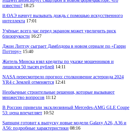
Huawei анонсирует смартфон в новом форм-факторе: что
известно?
18:25
В ОАЭ начнут вызывать дождь с помощью искусственного
интеллекта
17:01
Учёные: всего час перед экраном может увеличить риск
близорукости
16:27
Джон Литгоу сыграет Дамблдора в новом сериале по «Гарри
Поттеру»
15:40
Житель Минска взял кредиты по указке мошенников и
лишился 50 тысяч рублей
14:11
NASA пересмотрело прогноз: столкновение астероида 2024
YR4 с Землей отменяется
12:41
Необычные строительные решения, которые вызывают
множество вопросов
11:12
В Россию привезли эксклюзивный Mercedes-AMG GLE Coupe
53: цена впечатляет
10:52
Samsung готовит к выпуску новые модели Galaxy A26, A36 и
A56: подробные характеристики
08:16