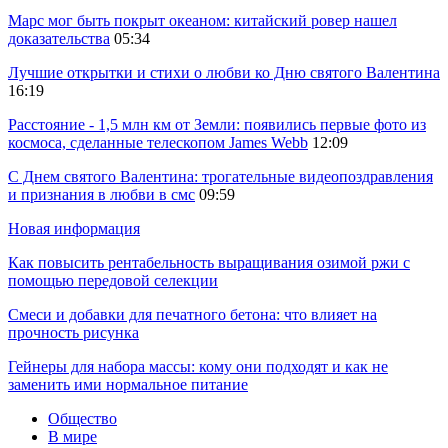
Марс мог быть покрыт океаном: китайский ровер нашел
доказательства
05:34
Лучшие открытки и стихи о любви ко Дню святого Валентина
16:19
Расстояние - 1,5 млн км от Земли: появились первые фото из
космоса, сделанные телескопом James Webb
12:09
С Днем святого Валентина: трогательные видеопоздравления
и признания в любви в смс
09:59
Новая информация
Как повысить рентабельность выращивания озимой ржи с
помощью передовой селекции
Смеси и добавки для печатного бетона: что влияет на
прочность рисунка
Гейнеры для набора массы: кому они подходят и как не
заменить ими нормальное питание
Общество
В мире