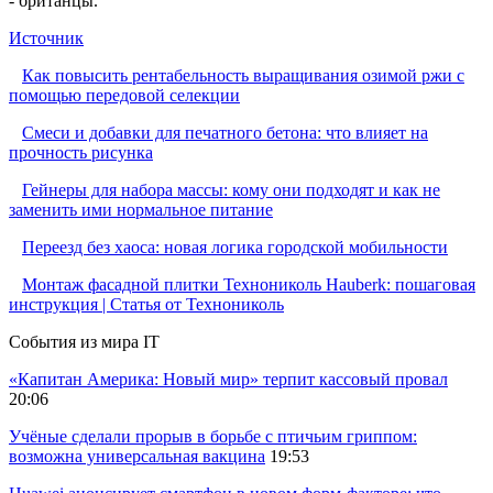
- британцы.
Источник
Как повысить рентабельность выращивания озимой ржи с
помощью передовой селекции
Смеси и добавки для печатного бетона: что влияет на
прочность рисунка
Гейнеры для набора массы: кому они подходят и как не
заменить ими нормальное питание
Переезд без хаоса: новая логика городской мобильности
Монтаж фасадной плитки Технониколь Hauberk: пошаговая
инструкция | Статья от Технониколь
События из мира IT
«Капитан Америка: Новый мир» терпит кассовый провал
20:06
Учёные сделали прорыв в борьбе с птичьим гриппом:
возможна универсальная вакцина
19:53