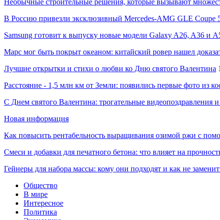
Необычные строительные решения, которые вызывают множес
В Россию привезли эксклюзивный Mercedes-AMG GLE Coupe 53
Samsung готовит к выпуску новые модели Galaxy A26, A36 и A
Марс мог быть покрыт океаном: китайский ровер нашел доказа
Лучшие открытки и стихи о любви ко Дню святого Валентина
Расстояние - 1,5 млн км от Земли: появились первые фото из к
С Днем святого Валентина: трогательные видеопоздравления и
Новая информация
Как повысить рентабельность выращивания озимой ржи с пом
Смеси и добавки для печатного бетона: что влияет на прочност
Гейнеры для набора массы: кому они подходят и как не замени
Общество
В мире
Интересное
Политика