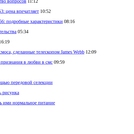
тво вопросов
11:12
: цена впечатляет
10:52
56: подробные характеристики
08:16
тельства
05:34
16:19
осмоса, сделанные телескопом James Webb
12:09
 признания в любви в смс
09:59
ощью передовой селекции
ь рисунка
ть ими нормальное питание