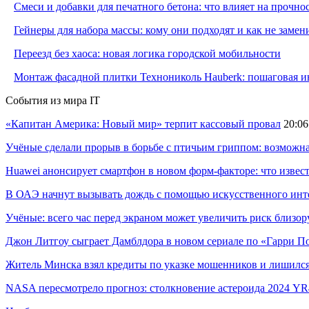
Смеси и добавки для печатного бетона: что влияет на прочно
Гейнеры для набора массы: кому они подходят и как не заме
Переезд без хаоса: новая логика городской мобильности
Монтаж фасадной плитки Технониколь Hauberk: пошаговая ин
События из мира IT
«Капитан Америка: Новый мир» терпит кассовый провал
20:06
Учёные сделали прорыв в борьбе с птичьим гриппом: возможн
Huawei анонсирует смартфон в новом форм-факторе: что извес
В ОАЭ начнут вызывать дождь с помощью искусственного инт
Учёные: всего час перед экраном может увеличить риск близор
Джон Литгоу сыграет Дамблдора в новом сериале по «Гарри П
Житель Минска взял кредиты по указке мошенников и лишился
NASA пересмотрело прогноз: столкновение астероида 2024 YR4