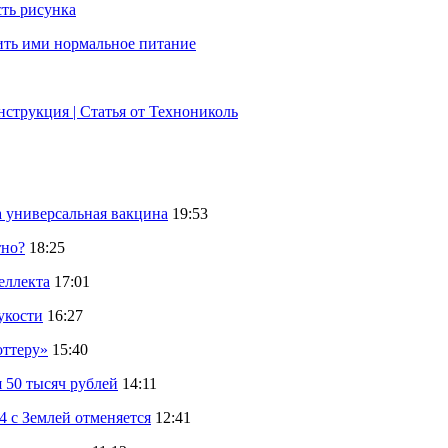
сть рисунка
нить ими нормальное питание
струкция | Статья от Технониколь
а универсальная вакцина
19:53
тно?
18:25
еллекта
17:01
укости
16:27
оттеру»
15:40
 50 тысяч рублей
14:11
 с Землей отменяется
12:41