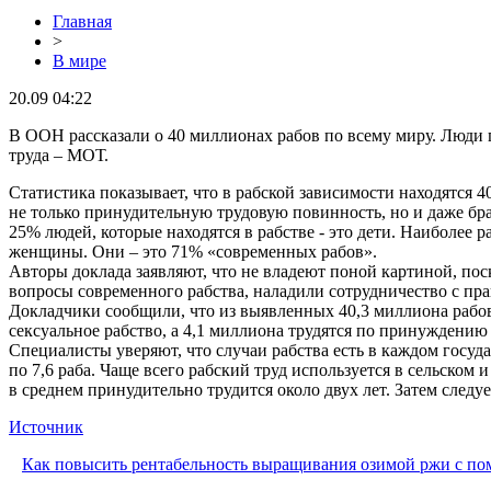
Главная
>
В мире
20.09 04:22
В ООН рассказали о 40 миллионах рабов по всему миру. Люди
труда – МОТ.
Статистика показывает, что в рабской зависимости находятся 
не только принудительную трудовую повинность, но и даже бр
25% людей, которые находятся в рабстве - это дети. Наиболее 
женщины. Они – это 71% «современных рабов».
Авторы доклада заявляют, что не владеют поной картиной, пос
вопросы современного рабства, наладили сотрудничество с пр
Докладчики сообщили, что из выявленных 40,3 миллиона рабов,
сексуальное рабство, а 4,1 миллиона трудятся по принуждению
Специалисты уверяют, что случаи рабства есть в каждом госуд
по 7,6 раба. Чаще всего рабский труд используется в сельском
в среднем принудительно трудится около двух лет. Затем следуе
Источник
Как повысить рентабельность выращивания озимой ржи с п