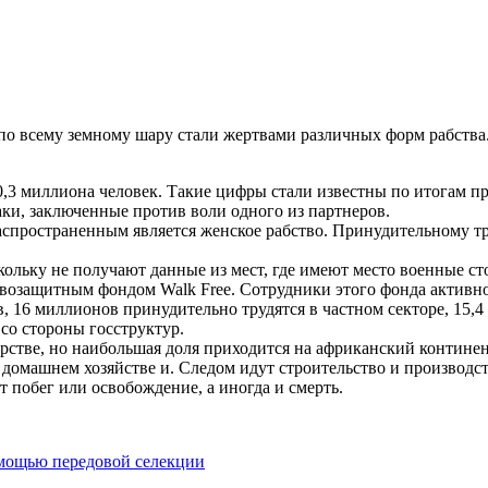
 по всему земному шару стали жертвами различных форм рабств
40,3 миллиона человек. Такие цифры стали известны по итогам 
аки, заключенные против воли одного из партнеров.
распространенным является женское рабство. Принудительному тр
кольку не получают данные из мест, где имеют место военные с
авозащитным фондом Walk Free. Сотрудники этого фонда активно
 16 миллионов принудительно трудятся в частном секторе, 15,4
 со стороны госструктур.
арстве, но наибольшая доля приходится на африканский контине
 и домашнем хозяйстве и. Следом идут строительство и производ
т побег или освобождение, а иногда и смерть.
омощью передовой селекции