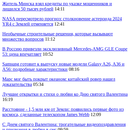
Житель Минска взял кредиты по указке мошенников и
лишился 50 тысяч рублей
14:11
NASA пересмотрело прогноз: столкновение астероида 2024
YR4 с Землей отменяется
12:41
Необычные строительные решения, которые вызывают
множество вопросов
11:12
В Россию привезли эксклюзивный Mercedes-AMG GLE Coupe
53: цена впечатляет
10:52
Samsung готовит к выпуску новые модели Galaxy A26, A36 и
A56: подробные характеристики
08:16
Марс мог быть покрыт океаном: китайский ровер нашел
доказательства
05:34
Лучшие открытки и стихи о любви ко Дню святого Валентина
16:19
Расстояние - 1,5 млн км от Земли: появились первые фото из
космоса, сделанные телескопом James Webb
12:09
С Днем святого Валентина: трогательные видеопоздравления
и признания в любви в смс
09:59