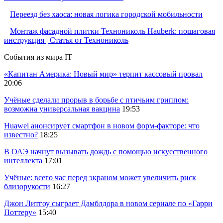
Переезд без хаоса: новая логика городской мобильности
Монтаж фасадной плитки Технониколь Hauberk: пошаговая
инструкция | Статья от Технониколь
События из мира IT
«Капитан Америка: Новый мир» терпит кассовый провал
20:06
Учёные сделали прорыв в борьбе с птичьим гриппом:
возможна универсальная вакцина
19:53
Huawei анонсирует смартфон в новом форм-факторе: что
известно?
18:25
В ОАЭ начнут вызывать дождь с помощью искусственного
интеллекта
17:01
Учёные: всего час перед экраном может увеличить риск
близорукости
16:27
Джон Литгоу сыграет Дамблдора в новом сериале по «Гарри
Поттеру»
15:40