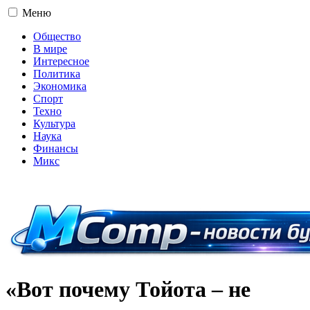
Меню
Общество
В мире
Интересное
Политика
Экономика
Спорт
Техно
Культура
Наука
Финансы
Микс
16+
«Вот почему Тойота – не