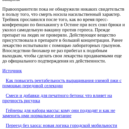
Правоохранители пока не обнаружили никаких свидетельств
в пользу того, что смерть носила насильственный характер.
Трейвик прославился после того, как во время пресс-
конференции по биохакингу в Остине при всех снял брюки и
уколол самодельную вакцину против герпеса. Прежде
препарат на людях не проверяли. Действующее вещество
присутствовала в препарате в большой концентрации. Ранее
лекарство испытывали с помощью лабораторных грызунов.
Впоследствии биохакер не раз прибегал к подобным
выходкам, чтобы сделать свои лекарства продаваемыми еще
до официального подтверждения их действенности.
Источник
Как повысить рентабельность выращивания озимой ржи с
помощью передовой селекции
Смеси и добавки для печатного бетона: что влияет на
прочность рисунка
Гейнеры для набора массы: кому они подходят и как не
заменить ими нормальное питание
Переезд без хаоса: новая логика городской мобильности