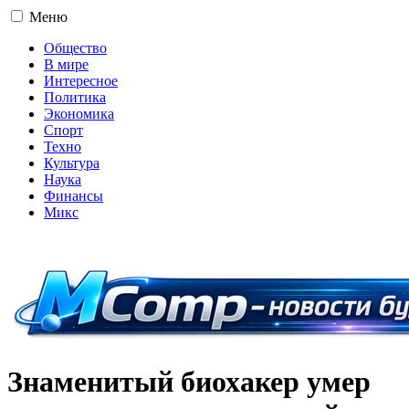
Меню
Общество
В мире
Интересное
Политика
Экономика
Спорт
Техно
Культура
Наука
Финансы
Микс
16+
Знаменитый биохакер умер