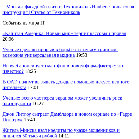
Монтаж фасадной плитки Технониколь Hauberk: пошаговая
инструкция | Статья от Технониколь
События из мира IT
«Капитан Америка: Новый мир» терпит кассовый провал
20:06
Учёные сделали прорыв в борьбе с птичьим гриппом:
возможна универсальная вакцина
19:53
Huawei анонсирует смартфон в новом форм-факторе: что
известно?
18:25
В ОАЭ начнут вызывать дождь с помощью искусственного
интеллекта
17:01
Учёные: всего час перед экраном может увеличить риск
близорукости
16:27
Джон Литгоу сыграет Дамблдора в новом сериале по «Гарри
Поттеру»
15:40
Житель Минска взял кредиты по указке мошенников и
лишился 50 тысяч рублей
14:11