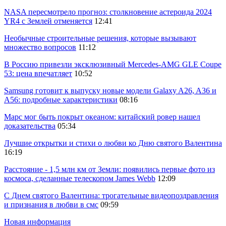
NASA пересмотрело прогноз: столкновение астероида 2024
YR4 с Землей отменяется
12:41
Необычные строительные решения, которые вызывают
множество вопросов
11:12
В Россию привезли эксклюзивный Mercedes-AMG GLE Coupe
53: цена впечатляет
10:52
Samsung готовит к выпуску новые модели Galaxy A26, A36 и
A56: подробные характеристики
08:16
Марс мог быть покрыт океаном: китайский ровер нашел
доказательства
05:34
Лучшие открытки и стихи о любви ко Дню святого Валентина
16:19
Расстояние - 1,5 млн км от Земли: появились первые фото из
космоса, сделанные телескопом James Webb
12:09
С Днем святого Валентина: трогательные видеопоздравления
и признания в любви в смс
09:59
Новая информация