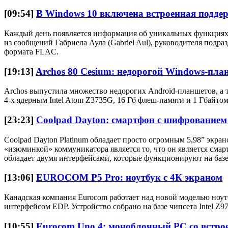
[09:54]
В Windows 10 включена встроенная подд
Каждый день появляется информация об уникальных функциях н
из сообщений Габриела Аула (Gabriel Aul), руководителя подраз
формата FLAC.
[19:13]
Archos 80 Cesium: недорогой Windows-пла
Archos выпустила множество недорогих Android-планшетов, а т
4-х ядерным Intel Atom Z3735G, 16 Гб флеш-памяти и 1 Гбайто
[23:23]
Coolpad Dayton: смартфон с шифрование
Coolpad Dayton Platinum обладает просто огромным 5,98” экран
«изюминкой» коммуникатора является то, что он является см
обладает двумя интерфейсами, которые функционируют на базе
[13:06]
EUROCOM P5 Pro: ноутбук с 4К экраном
Канадская компания Eurocom работает над новой моделью ноутб
интерфейсом EDP. Устройство собрано на базе чипсета Intel Z9
[10:55]
Eurocom Uno 4: моноблочный PC со встр