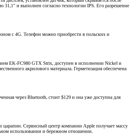
ти дисплея, установлен датчик, который скрывается после
 31,1" и выполнен согласно технологии IPS. Его разрешение
оном с 4G. Телефон можно приобрести в польских и
ием EK-FC980 GTX Strix, доступен в исполнении Nickel и
чественного акрилового материала. Герметизация обеспечена
енная через Bluetooth, стоит $129 и она уже доступна для
ию царапин. Сервисный центр компании Apple получает массу
альном использовании и бережном отношении.