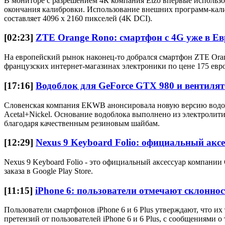
В мониторе с разрешением 4К компания Eizo впервые использов
окончания калибровки. Использование внешних программ-калиб
составляет 4096 х 2160 пикселей (4K DCI).
[02:23]
ZTE Orange Rono: смартфон с 4G уже в Ев
На европейский рынок наконец-то добрался смартфон ZTE Ora
французских интернет-магазинах электроники по цене 175 евро
[17:16]
Водоблок для GeForce GTX 980 и вентиля
Словенская компания EKWB анонсировала новую версию водобло
Acetal+Nickel. Основание водоблока выполнено из электролити
благодаря качественным резиновым шайбам.
[12:29]
Nexus 9 Keyboard Folio: официальный акс
Nexus 9 Keyboard Folio - это официальный аксессуар компании 
заказа в Google Play Store.
[11:15]
iPhone 6: пользователи отмечают склонно
Пользователи смартфонов iPhone 6 и 6 Plus утверждают, что 
претензий от пользователей iPhone 6 и 6 Plus, с сообщениями