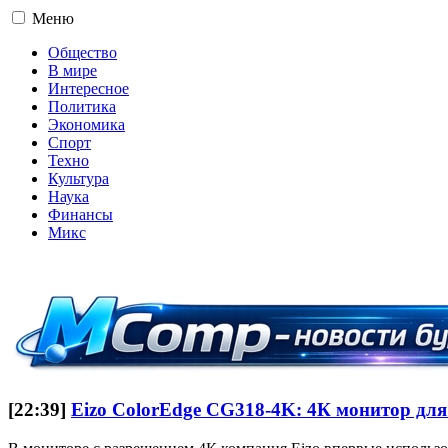
Меню
Общество
В мире
Интересное
Политика
Экономика
Спорт
Техно
Культура
Наука
Финансы
Микс
16+
[22:39]
Eizo ColorEdge CG318-4K: 4К монитор дл