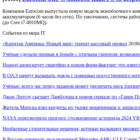
Компания Eurocom выпустила новую модель моноблочного комп
аккумулятором (6 часов без сети). По умолчанию, система рабо
(до Core i7-4910MQ).
События из мира IT
«Капитан Америка: Новый мир» терпит кассовый провал
20:06
Учёные сделали прорыв в борьбе с птичьим гриппом: возможн
Huawei анонсирует смартфон в новом форм-факторе: что извес
В ОАЭ начнут вызывать дождь с помощью искусственного инт
Учёные: всего час перед экраном может увеличить риск близор
Джон Литгоу сыграет Дамблдора в новом сериале по «Гарри П
Житель Минска взял кредиты по указке мошенников и лишился
NASA пересмотрело прогноз: столкновение астероида 2024 YR4
Необычные строительные решения, которые вызывают множес
В Россию привезли эксклюзивный Mercedes-AMG GLE Coupe 53