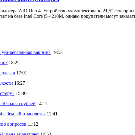
ьютера AIO Uno 4. Устройство укомплектовано 21,5” сенсорным
тает на базе Intel Core i5-4210M, однако покупатели могут зака
а универсальная вакцина
19:53
тно?
18:25
еллекта
17:01
укости
16:27
оттеру»
15:40
 50 тысяч рублей
14:11
 с Землей отменяется
12:41
тво вопросов
11:12
: цена впечатляет
10:52