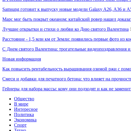
Samsung готовит к выпуску новые модели Galaxy A26, A36 и A
Марс мог быть покрыт океаном: китайский ровер нашел доказа
Лучшие открытки и стихи о любви ко Дню святого Валентина
Расстояние - 1,5 млн км от Земли: появились первые фото из к
С Днем святого Валентина: трогательные видеопоздравления и
Новая информация
Как повысить рентабельность выращивания озимой ржи с пом
Смеси и добавки для печатного бетона: что влияет на прочност
Гейнеры для набора массы: кому они подходят и как не замени
Общество
В мире
Интересное
Политика
Экономика
Спорт
Техно