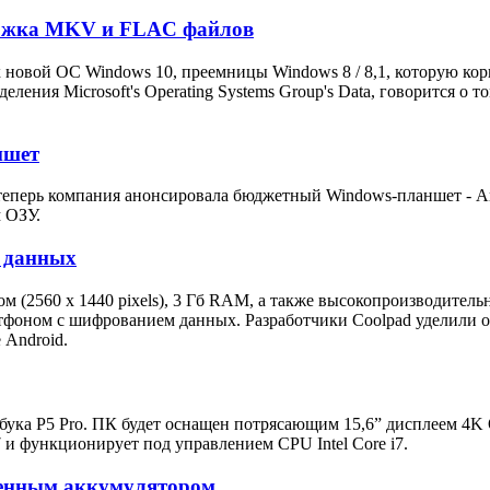
ержка MKV и FLAC файлов
овой ОС Windows 10, преемницы Windows 8 / 8,1, которую корпо
деления Microsoft's Operating Systems Group's Data, говорится о
ншет
еперь компания анонсировала бюджетный Windows-планшет - Arch
м ОЗУ.
м данных
ом (2560 х 1440 pixels), 3 Гб RAM, а также высокопроизводител
артфоном с шифрованием данных. Разработчики Coolpad уделили
 Android.
ука P5 Pro. ПК будет оснащен потрясающим 15,6” дисплеем 4K Q
7 и функционирует под управлением CPU Intel Core i7.
оенным аккумулятором