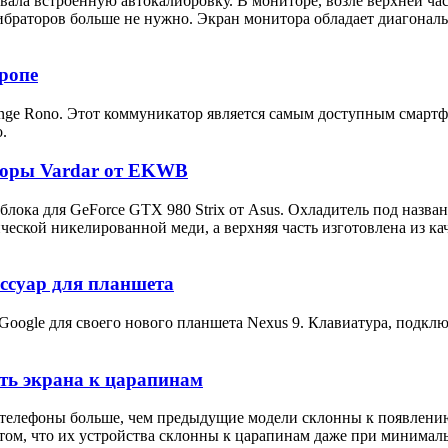
ала встроенную автокалибровку. В мониторе, возле верхней час
раторов больше не нужно. Экран монитора обладает диагональю
ропе
nge Rono. Этот коммуникатор является самым доступным смартф
.
торы Vardar от EKWB
ка для GeForce GTX 980 Strix от Asus. Охладитель под назван
ческой никелированной меди, а верхняя часть изготовлена из ка
ессуар для планшета
Google для своего нового планшета Nexus 9. Клавиатура, подключ
сть экрана к царапинам
их телефоны больше, чем предыдущие модели склонны к появлен
 о том, что их устройства склонны к царапинам даже при миним