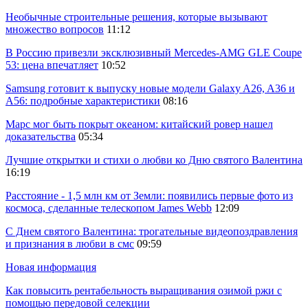
Необычные строительные решения, которые вызывают
множество вопросов
11:12
В Россию привезли эксклюзивный Mercedes-AMG GLE Coupe
53: цена впечатляет
10:52
Samsung готовит к выпуску новые модели Galaxy A26, A36 и
A56: подробные характеристики
08:16
Марс мог быть покрыт океаном: китайский ровер нашел
доказательства
05:34
Лучшие открытки и стихи о любви ко Дню святого Валентина
16:19
Расстояние - 1,5 млн км от Земли: появились первые фото из
космоса, сделанные телескопом James Webb
12:09
С Днем святого Валентина: трогательные видеопоздравления
и признания в любви в смс
09:59
Новая информация
Как повысить рентабельность выращивания озимой ржи с
помощью передовой селекции