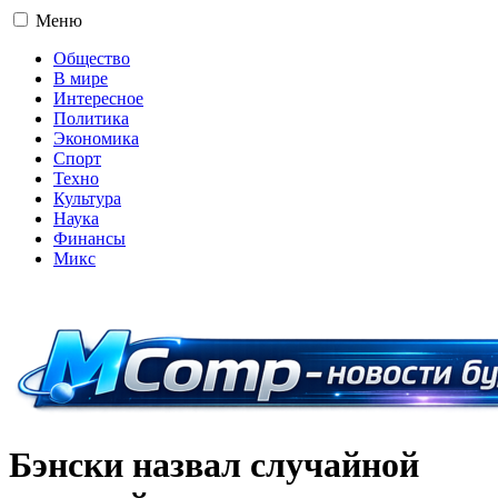
Меню
Общество
В мире
Интересное
Политика
Экономика
Спорт
Техно
Культура
Наука
Финансы
Микс
16+
Бэнски назвал случайной