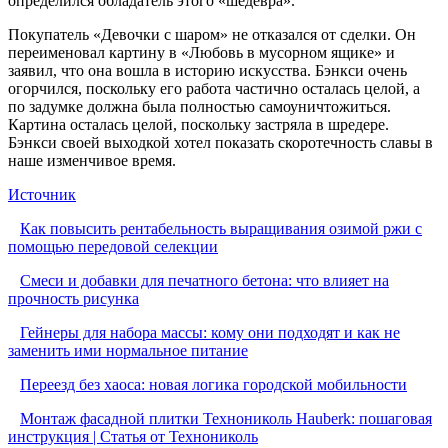
определился обладатель этого «шедевра».
Покупатель «Девочки с шаром» не отказался от сделки. Он
переименовал картину в «Любовь в мусорном ящике» и
заявил, что она вошла в историю искусства. Бэнкси очень
огорчился, поскольку его работа частично осталась целой, а
по задумке должна была полностью самоуничтожиться.
Картина осталась целой, поскольку застряла в шредере.
Бэнкси своей выходкой хотел показать скоротечность славы в
наше изменчивое время.
Источник
Как повысить рентабельность выращивания озимой ржи с
помощью передовой селекции
Смеси и добавки для печатного бетона: что влияет на
прочность рисунка
Гейнеры для набора массы: кому они подходят и как не
заменить ими нормальное питание
Переезд без хаоса: новая логика городской мобильности
Монтаж фасадной плитки Технониколь Hauberk: пошаговая
инструкция | Статья от Технониколь