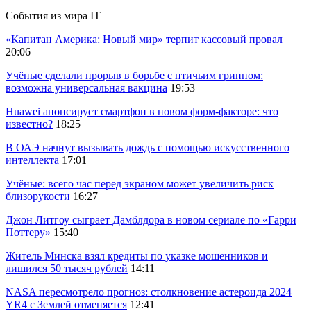
События из мира IT
«Капитан Америка: Новый мир» терпит кассовый провал
20:06
Учёные сделали прорыв в борьбе с птичьим гриппом:
возможна универсальная вакцина
19:53
Huawei анонсирует смартфон в новом форм-факторе: что
известно?
18:25
В ОАЭ начнут вызывать дождь с помощью искусственного
интеллекта
17:01
Учёные: всего час перед экраном может увеличить риск
близорукости
16:27
Джон Литгоу сыграет Дамблдора в новом сериале по «Гарри
Поттеру»
15:40
Житель Минска взял кредиты по указке мошенников и
лишился 50 тысяч рублей
14:11
NASA пересмотрело прогноз: столкновение астероида 2024
YR4 с Землей отменяется
12:41