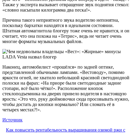
Также у эксперта вызывает отвращение звук поднятия стекол:
«словно насыпали килограмма два песка!».
Причина такого неприятного звука водителю непонятна,
поскольку бархатки находятся в идеальном состоянии.
Штатная автомагнитола блогеру тоже очень не нравится, и он
считает, что она похожа на «Тетрис», ведь не читает очень
многие форматы музыкальных файлов.
Наконец, автомобилист «прошёлся» по задней оптике,
представленной обычными лампами. «Вестоводу», помимо
яркости огней, не хватило небольшой красивой светодиодной
полоски на фарах: «На приоре были светодиодные задние
стопари, всё было чётко!». Расположение кнопок
стеклоподъемника на дверях привело водителя в настоящую
ярость: «Это что, руку дюймовочки сюда просовывать нужно,
чтобы достать до кнопки нормально? Или сломать её в
четырех местах?!».
Источник
Как повысить рентабельность выращивания озимой ржи с