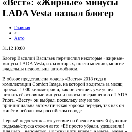
«Вест»: «Жирные» минусы
LADA Vesta назвал блогер
Главная
>
Авто
31.12 10:00
Блогер Василий Васильев перечислил некоторые «жирные»
минусы LADA Vesta, из-за которых, по его мнению, многие
владельцы недовольны автомобилем.
В обзоре представлена модель «Весты» 2018 года в
комплектации Comfort Image, на которой водитель за месяц
проехал 1 000 километров и, как он считает, уже успел
познать её основные минусы и плюсы по сравнению с LADA
Priora. «Весту» он выбрал, поскольку ему не так
принципиальна автоматическая коробка передач, так как он
живёт в небольшом российском городе.
Первый недостаток – отсутствие на брелоке ключей функции
подъема/спуска стекол авто: «Её просто убрали, удешевили!
Для чего – непонятно. Должны идти вперед, а идёте - назад!».