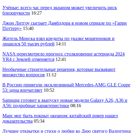
Учёные: всего час перед экраном может увеличить риск
близорукости
16:27
Джон Литгоу сыграет Дамблдора в новом сериале по «Гарри
Поттеру»
15:40
Житель Минска взял кредиты по указке мошенников и
лишился 50 тысяч рублей
14:11
NASA пересмотрело прогноз: столкновение астероида 2024
YR4 с Землей отменяется
12:41
Необычные строительные решения, которые вызывают
множество вопросов
11:12
В Россию привезли эксклюзивный Mercedes-AMG GLE Coupe
53: цена впечатляет
10:52
Samsung готовит к выпуску новые модели Galaxy A26, A36 и
A56: подробные характеристики
08:16
Марс мог быть покрыт океаном: китайский ровер нашел
доказательства
05:34
Лучшие открытки и стихи о любви ко Дню святого Валентина