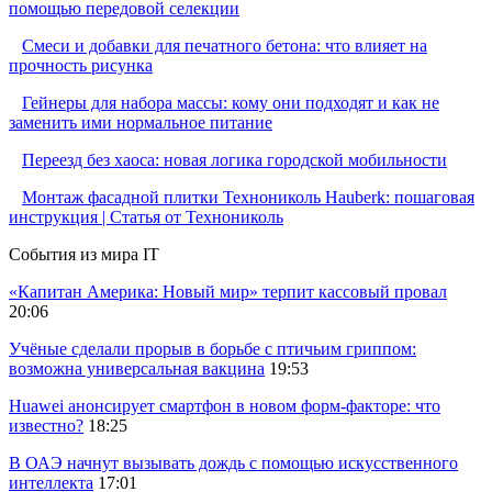
помощью передовой селекции
Смеси и добавки для печатного бетона: что влияет на
прочность рисунка
Гейнеры для набора массы: кому они подходят и как не
заменить ими нормальное питание
Переезд без хаоса: новая логика городской мобильности
Монтаж фасадной плитки Технониколь Hauberk: пошаговая
инструкция | Статья от Технониколь
События из мира IT
«Капитан Америка: Новый мир» терпит кассовый провал
20:06
Учёные сделали прорыв в борьбе с птичьим гриппом:
возможна универсальная вакцина
19:53
Huawei анонсирует смартфон в новом форм-факторе: что
известно?
18:25
В ОАЭ начнут вызывать дождь с помощью искусственного
интеллекта
17:01