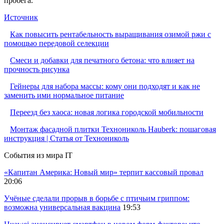
пробега.
Источник
Как повысить рентабельность выращивания озимой ржи с
помощью передовой селекции
Смеси и добавки для печатного бетона: что влияет на
прочность рисунка
Гейнеры для набора массы: кому они подходят и как не
заменить ими нормальное питание
Переезд без хаоса: новая логика городской мобильности
Монтаж фасадной плитки Технониколь Hauberk: пошаговая
инструкция | Статья от Технониколь
События из мира IT
«Капитан Америка: Новый мир» терпит кассовый провал
20:06
Учёные сделали прорыв в борьбе с птичьим гриппом:
возможна универсальная вакцина
19:53