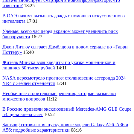
Huawei анонсирует смартфон в новом форм-факторе: что
известно?
18:25
В ОАЭ начнут вызывать дождь с помощью искусственного
интеллекта
17:01
Учёные: всего час перед экраном может увеличить риск
близорукости
16:27
Джон Литгоу сыграет Дамблдора в новом сериале по «Гарри
Поттеру»
15:40
Житель Минска взял кредиты по указке мошенников и
лишился 50 тысяч рублей
14:11
NASA пересмотрело прогноз: столкновение астероида 2024
YR4 с Землей отменяется
12:41
Необычные строительные решения, которые вызывают
множество вопросов
11:12
В Россию привезли эксклюзивный Mercedes-AMG GLE Coupe
53: цена впечатляет
10:52
Samsung готовит к выпуску новые модели Galaxy A26, A36 и
A56: подробные характеристики
08:16