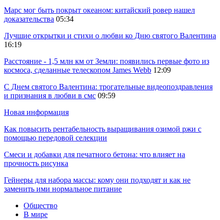
Марс мог быть покрыт океаном: китайский ровер нашел
доказательства
05:34
Лучшие открытки и стихи о любви ко Дню святого Валентина
16:19
Расстояние - 1,5 млн км от Земли: появились первые фото из
космоса, сделанные телескопом James Webb
12:09
С Днем святого Валентина: трогательные видеопоздравления
и признания в любви в смс
09:59
Новая информация
Как повысить рентабельность выращивания озимой ржи с
помощью передовой селекции
Смеси и добавки для печатного бетона: что влияет на
прочность рисунка
Гейнеры для набора массы: кому они подходят и как не
заменить ими нормальное питание
Общество
В мире