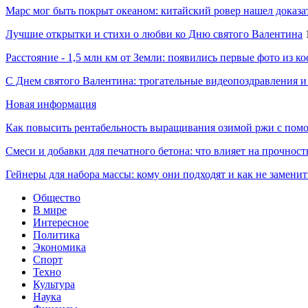
Марс мог быть покрыт океаном: китайский ровер нашел доказа
Лучшие открытки и стихи о любви ко Дню святого Валентина
Расстояние - 1,5 млн км от Земли: появились первые фото из к
С Днем святого Валентина: трогательные видеопоздравления и
Новая информация
Как повысить рентабельность выращивания озимой ржи с пом
Смеси и добавки для печатного бетона: что влияет на прочност
Гейнеры для набора массы: кому они подходят и как не замени
Общество
В мире
Интересное
Политика
Экономика
Спорт
Техно
Культура
Наука