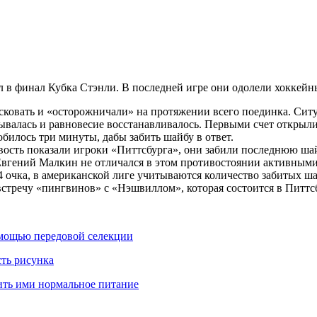
 финал Кубка Стэнли. В последней игре они одолели хоккейный
сковать и «осторожничали» на протяжении всего поединка. Ситу
валась и равновесие восстанавливалось. Первыми счет открыли
билось три минуты, дабы забить шайбу в ответ.
ость показали игроки «Питтсбурга», они забили последнюю шай
вгений Малкин не отличался в этом противостоянии активными 
4 очка, в американской лиге учитываются количество забитых ш
стречу «пингвинов» с «Нэшвиллом», которая состоится в Питтсб
омощью передовой селекции
сть рисунка
нить ими нормальное питание