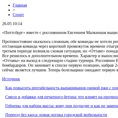
Главная
>
Спорт
26.05 10:14
«Питтсбург» вместе с россиянином Евгением Малкиным вышел в
Противостояние оказалось сложным, обе команды не хотели ри
отстающая команда через короткий промежуток времени отыгры
третьем периоде возникла схожая ситуация, но «Оттаве» понадо
Все решилось в дополнительном времени. Характер и вынослив
«Оттавы» на выход в следующую стадию турнира. Россиянин Е
бомбардиров. Он занимает в списке первую позицию, набрав 2
сейчас является лучшим. Теперь болельщики ожидают первую в
Источник
Как повысить рентабельность выращивания озимой ржи с п
Смеси и добавки для печатного бетона: что влияет на прочно
Гейнеры для набора массы: кому они подходят и как не заме
Переезд без хаоса: новая логика городской мобильности