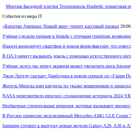
Монтаж фасадной плитки Технониколь Hauberk: пошаговая ин
События из мира IT
«Капитан Америка: Новый мир» терпит кассовый провал
20:06
Учёные сделали прорыв в борьбе с птичьим гриппом: возможн
Huawei анонсирует смартфон в новом форм-факторе: что извес
В ОАЭ начнут вызывать дождь с помощью искусственного инт
Учёные: всего час перед экраном может увеличить риск близор
Джон Литгоу сыграет Дамблдора в новом сериале по «Гарри П
Житель Минска взял кредиты по указке мошенников и лишился
NASA пересмотрело прогноз: столкновение астероида 2024 YR4
Необычные строительные решения, которые вызывают множес
В Россию привезли эксклюзивный Mercedes-AMG GLE Coupe 53
Samsung готовит к выпуску новые модели Galaxy A26, A36 и A