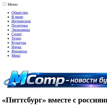
Меню
Общество
В мире
Интересное
Политика
Экономика
Спорт
Техно
Культура
Наука
Финансы
Микс
16+
«Питтсбург» вместе с росси