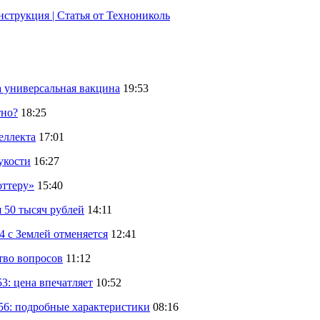
струкция | Статья от Технониколь
а универсальная вакцина
19:53
тно?
18:25
еллекта
17:01
укости
16:27
оттеру»
15:40
 50 тысяч рублей
14:11
 с Землей отменяется
12:41
тво вопросов
11:12
: цена впечатляет
10:52
56: подробные характеристики
08:16