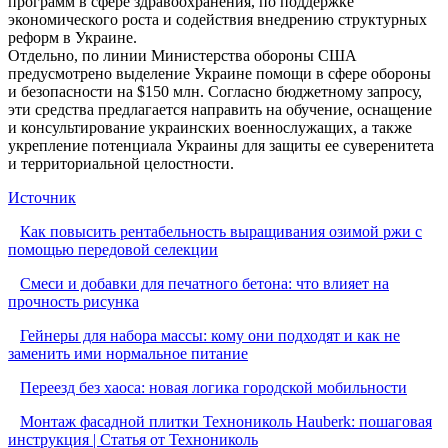
программ в сфере здравоохранения, по поддержке
экономического роста и содействия внедрению структурных
реформ в Украине.
Отдельно, по линии Министерства обороны США
предусмотрено выделение Украине помощи в сфере обороны
и безопасности на $150 млн. Согласно бюджетному запросу,
эти средства предлагается направить на обучение, оснащение
и консультирование украинских военнослужащих, а также
укрепление потенциала Украины для защиты ее суверенитета
и территориальной целостности.
Источник
Как повысить рентабельность выращивания озимой ржи с
помощью передовой селекции
Смеси и добавки для печатного бетона: что влияет на
прочность рисунка
Гейнеры для набора массы: кому они подходят и как не
заменить ими нормальное питание
Переезд без хаоса: новая логика городской мобильности
Монтаж фасадной плитки Технониколь Hauberk: пошаговая
инструкция | Статья от Технониколь