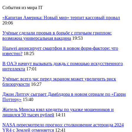
События из мира IT
«Капитан Америка: Новый мир» терпит кассовый провал
20:06
Учёные сделали прорыв в борьбе с птичьим гриппом:
возможна универсальная вакцина
19:53
Huawei анонсирует смартфон в новом форм-факторе: что
известно?
18:25
В ОАЭ начнут вызывать дождь с помощью искусственного
интеллекта
17:01
Учёные: всего час перед экраном может увеличить риск
близорукости
16:27
Джон Литгоу сыграет Дамблдора в новом сериале по «Гарри
Поттеру»
15:40
Житель Минска взял кредиты по указке мошенников и
лишился 50 тысяч рублей
14:11
NASA пересмотрело прогноз: столкновение астероида 2024
YR4 с Землей отменяется
12:41