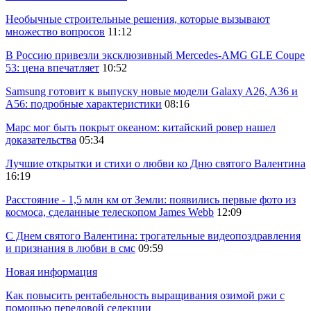
Необычные строительные решения, которые вызывают
множество вопросов
11:12
В Россию привезли эксклюзивный Mercedes-AMG GLE Coupe
53: цена впечатляет
10:52
Samsung готовит к выпуску новые модели Galaxy A26, A36 и
A56: подробные характеристики
08:16
Марс мог быть покрыт океаном: китайский ровер нашел
доказательства
05:34
Лучшие открытки и стихи о любви ко Дню святого Валентина
16:19
Расстояние - 1,5 млн км от Земли: появились первые фото из
космоса, сделанные телескопом James Webb
12:09
С Днем святого Валентина: трогательные видеопоздравления
и признания в любви в смс
09:59
Новая информация
Как повысить рентабельность выращивания озимой ржи с
помощью передовой селекции