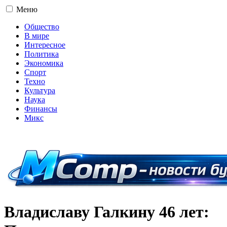
Меню
Общество
В мире
Интересное
Политика
Экономика
Спорт
Техно
Культура
Наука
Финансы
Микс
16+
Владиславу Галкину 46 лет: