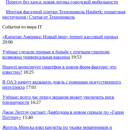
Переезд без хаоса: новая логика городской мобильности
Монтаж фасадной плитки Технониколь Hauberk: пошаговая
инструкция | Статья от Технониколь
События из мира IT
«Капитан Америка: Новый мир» терпит кассовый провал
20:06
Учёные сделали прорыв в борьбе с птичьим гриппом:
возможна универсальная вакцина
19:53
Huawei анонсирует смартфон в новом форм-факторе: что
известно?
18:25
В ОАЭ начнут вызывать дождь с помощью искусственного
интеллекта
17:01
Учёные: всего час перед экраном может увеличить риск
близорукости
16:27
Джон Литгоу сыграет Дамблдора в новом сериале по «Гарри
Поттеру»
15:40
Житель Минска взял кредиты по указке мошенников и