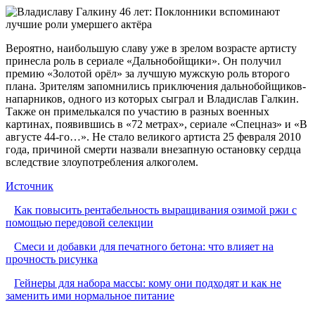
Вероятно, наибольшую славу уже в зрелом возрасте артисту
принесла роль в сериале «Дальнобойщики». Он получил
премию «Золотой орёл» за лучшую мужскую роль второго
плана. Зрителям запомнились приключения дальнобойщиков-
напарников, одного из которых сыграл и Владислав Галкин.
Также он примелькался по участию в разных военных
картинах, появившись в «72 метрах», сериале «Спецназ» и «В
августе 44-го…». Не стало великого артиста 25 февраля 2010
года, причиной смерти назвали внезапную остановку сердца
вследствие злоупотребления алкоголем.
Источник
Как повысить рентабельность выращивания озимой ржи с
помощью передовой селекции
Смеси и добавки для печатного бетона: что влияет на
прочность рисунка
Гейнеры для набора массы: кому они подходят и как не
заменить ими нормальное питание