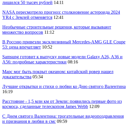
лишился 50 тысяч рублей
14:11
NASA пересмотрело прогноз: столкновение астероида 2024
YR4 с Землей отменяется
12:41
Необычные строительные решения, которые вызывают
множество вопросов
11:12
В Россию привезли эксклюзивный Mercedes-AMG GLE Coupe
53: цена впечатляет
10:52
Samsung готовит к выпуску новые модели Galaxy A26, A36 и
A56: подробные характеристики
08:16
Марс мог быть покрыт океаном: китайский ровер нашел
доказательства
05:34
Лучшие открытки и стихи о любви ко Дню святого Валентина
16:19
Расстояние - 1,5 млн км от Земли: появились первые фото из
космоса, сделанные телескопом James Webb
12:09
С Днем святого Валентина: трогательные видеопоздравления
и признания в любви в смс
09:59