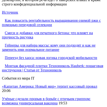
строго конфеденциальной информации
Источник
Как повысить рентабельность выращивания озимой ржи с
помощью передовой селекции
Смеси и добавки для печатного бетона: что влияет на
прочность рисунка
Гейнеры для набора массы: кому они подходят и как не
заменить ими нормальное питание
Переезд без хаоса: новая логика городской мобильности
Монтаж фасадной плитки Технониколь Hauberk: пошаговая
инструкция | Статья от Технониколь
События из мира IT
«Капитан Америка: Новый мир» терпит кассовый провал
20:06
Учёные сделали прорыв в борьбе с птичьим гриппом:
возможна универсальная вакцина
19:53