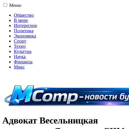
Меню
Общество
В мире
Интересное
Политика
Экономика
Спорт
Техно
Культура
Наука
Финансы
Микс
16+
Адвокат Весельницкая