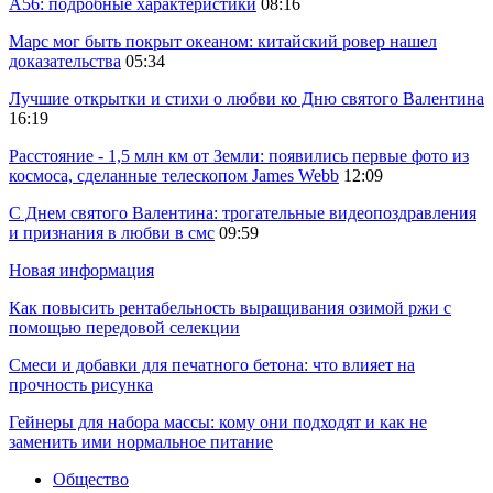
A56: подробные характеристики
08:16
Марс мог быть покрыт океаном: китайский ровер нашел
доказательства
05:34
Лучшие открытки и стихи о любви ко Дню святого Валентина
16:19
Расстояние - 1,5 млн км от Земли: появились первые фото из
космоса, сделанные телескопом James Webb
12:09
С Днем святого Валентина: трогательные видеопоздравления
и признания в любви в смс
09:59
Новая информация
Как повысить рентабельность выращивания озимой ржи с
помощью передовой селекции
Смеси и добавки для печатного бетона: что влияет на
прочность рисунка
Гейнеры для набора массы: кому они подходят и как не
заменить ими нормальное питание
Общество