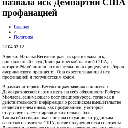
назвала иск Демпартии США
профанацией
Главная
>
Политика
22.04 02:12
Адвокат Наталья Весельницкая раскритиковала иск,
направленный в суд Демократической партией США, в
котором РФ обвинили во вмештельство в процедуру выборов
американского президента. Она окрестила данный иск
профанацией и популистским ходом.
В рамках интервью Весельницкая заявила о попытках
Демократической партии взять на себя обязанности Роберта
Мюллера, занимающего пост спецпрокурора, тогда как в
действительности информация о российском вмешательстве
является не чем иным, как профанацией, у которой
отсутствует элементарная доказательная база.
Таким образом, адвокат описала ситуацию сотрудникам
сенатского комитета США, после получения иска со строны
Демпартии, в котором речь идет о хакерских атаках и краже