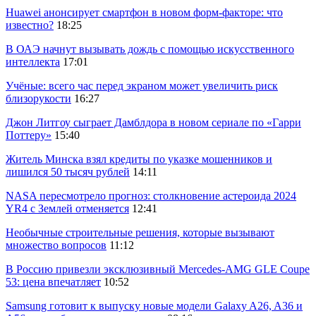
Huawei анонсирует смартфон в новом форм-факторе: что
известно?
18:25
В ОАЭ начнут вызывать дождь с помощью искусственного
интеллекта
17:01
Учёные: всего час перед экраном может увеличить риск
близорукости
16:27
Джон Литгоу сыграет Дамблдора в новом сериале по «Гарри
Поттеру»
15:40
Житель Минска взял кредиты по указке мошенников и
лишился 50 тысяч рублей
14:11
NASA пересмотрело прогноз: столкновение астероида 2024
YR4 с Землей отменяется
12:41
Необычные строительные решения, которые вызывают
множество вопросов
11:12
В Россию привезли эксклюзивный Mercedes-AMG GLE Coupe
53: цена впечатляет
10:52
Samsung готовит к выпуску новые модели Galaxy A26, A36 и