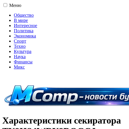
Меню
Общество
В мире
Интересное
Политика
Экономика
Спорт
Техно
Культура
Наука
Финансы
Микс
16+
Характеристики секиратора