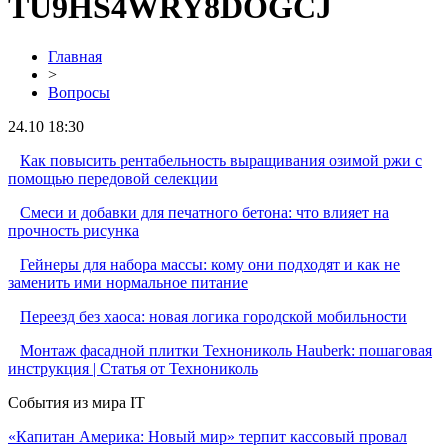
TU9HS4WRY8DOGCJ
Главная
>
Вопросы
24.10 18:30
Как повысить рентабельность выращивания озимой ржи с
помощью передовой селекции
Смеси и добавки для печатного бетона: что влияет на
прочность рисунка
Гейнеры для набора массы: кому они подходят и как не
заменить ими нормальное питание
Переезд без хаоса: новая логика городской мобильности
Монтаж фасадной плитки Технониколь Hauberk: пошаговая
инструкция | Статья от Технониколь
События из мира IT
«Капитан Америка: Новый мир» терпит кассовый провал