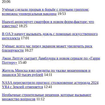
20:06
Учёные сделали прорыв в борьбе с птичьим гриппом:
возможна универсальная вакцина
19:53
Huawei анонсирует смартфон в новом форм-факторе: что
известно?
18:25
В ОАЭ начнут вызывать дождь с помощью искусственного
интеллекта
17:01
Учёные: всего час перед экраном может увеличить риск
близорукости
16:27
Джон Литгоу сыграет Дамблдора в новом сериале по «Гарри
Поттеру»
15:40
Житель Минска взял кредиты по указке мошенников и
лишился 50 тысяч рублей
14:11
NASA пересмотрело прогноз: столкновение астероида 2024
YR4 с Землей отменяется
12:41
Необычные строительные решения, которые вызывают
множество вопросов
11:12