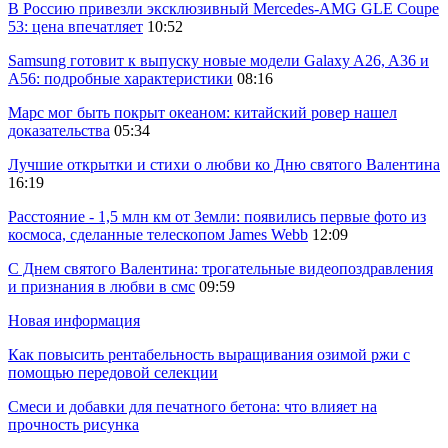
В Россию привезли эксклюзивный Mercedes-AMG GLE Coupe
53: цена впечатляет
10:52
Samsung готовит к выпуску новые модели Galaxy A26, A36 и
A56: подробные характеристики
08:16
Марс мог быть покрыт океаном: китайский ровер нашел
доказательства
05:34
Лучшие открытки и стихи о любви ко Дню святого Валентина
16:19
Расстояние - 1,5 млн км от Земли: появились первые фото из
космоса, сделанные телескопом James Webb
12:09
С Днем святого Валентина: трогательные видеопоздравления
и признания в любви в смс
09:59
Новая информация
Как повысить рентабельность выращивания озимой ржи с
помощью передовой селекции
Смеси и добавки для печатного бетона: что влияет на
прочность рисунка