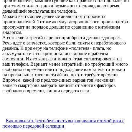
производителя, комплектующие как правило стоят дороже, но
при этом снижают риски возможных неполадок во время
дальнейшей эксплуатации телефона.
Можно взять более дешевые аналоги от сторонних
производителей. Тот же аккумулятор японского производства
прослужит на порядок дольше по сравнению с китайским
аналогом.
А есть еще и третий вариант приобрести детали «донора».
Речь идет о запчастях, которые были сняты с неработающего
девайса. К примеру на телефоне «полетела» плата, но
аккумулятор и тач-скрин остались вполне в рабочем
состоянии. Их то как раз и можно «трансплантировать» на
ваш телефон. Вариант менее затратный, но требующий много
свободного времени найти подходящие вам запчасти можно
на профильных интернет-сайтах, но это требует времени.
Впрочем, какой из предложенных вариантов «лечения»
вашего смартфона выбрать зависит от многих факторов
свободного времени, лишних средств и т.д.
Как повысить рентабельность выращивания озимой ржи с
помощью передовой селекции