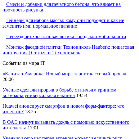
Смеси и добавки для печатного бетона: что влияет на
прочность рисунка
Гейнеры для набора массы: кому они подходят и как не
заменить ими нормальное питание
Переезд без хаоса: новая логика городской мобильности
Монтаж фасадной плитки Технониколь Hauberk: пошаговая
инструкция | Статья от Технониколь
События из мира IT
«Капитан Америка: Новый мир» терпит кассовый провал
20:06
Учёные сделали прорыв в борьбе с птичьим гриппом:
возможна универсальная вакцина
19:53
Huawei анонсирует смартфон в новом форм-факторе: что
известно?
18:25
В ОАЭ начнут вызывать дождь с помощью искусственного
интеллекта
17:01
Учёные: всего час перед экраном может увеличить риск