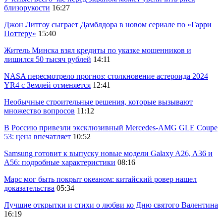
близорукости
16:27
Джон Литгоу сыграет Дамблдора в новом сериале по «Гарри
Поттеру»
15:40
Житель Минска взял кредиты по указке мошенников и
лишился 50 тысяч рублей
14:11
NASA пересмотрело прогноз: столкновение астероида 2024
YR4 с Землей отменяется
12:41
Необычные строительные решения, которые вызывают
множество вопросов
11:12
В Россию привезли эксклюзивный Mercedes-AMG GLE Coupe
53: цена впечатляет
10:52
Samsung готовит к выпуску новые модели Galaxy A26, A36 и
A56: подробные характеристики
08:16
Марс мог быть покрыт океаном: китайский ровер нашел
доказательства
05:34
Лучшие открытки и стихи о любви ко Дню святого Валентина
16:19