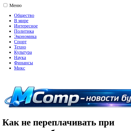
Меню
Общество
В мире
Интересное
Политика
Экономика
Спорт
Техно
Культура
Наука
Финансы
Микс
16+
Как не переплачивать при