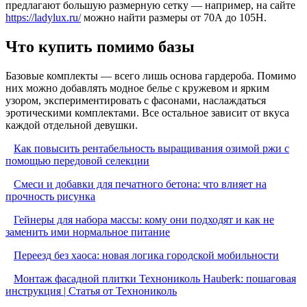
предлагают большую размерную сетку — например, на сайте
https://ladylux.ru/
можно найти размеры от 70А до 105Н.
Что купить помимо базы
Базовые комплекты — всего лишь основа гардероба. Помимо
них можно добавлять модное белье с кружевом и ярким
узором, экспериментировать с фасонами, наслаждаться
эротическими комплектами. Все остальное зависит от вкуса
каждой отдельной девушки.
Как повысить рентабельность выращивания озимой ржи с
помощью передовой селекции
Смеси и добавки для печатного бетона: что влияет на
прочность рисунка
Гейнеры для набора массы: кому они подходят и как не
заменить ими нормальное питание
Переезд без хаоса: новая логика городской мобильности
Монтаж фасадной плитки Технониколь Hauberk: пошаговая
инструкция | Статья от Технониколь