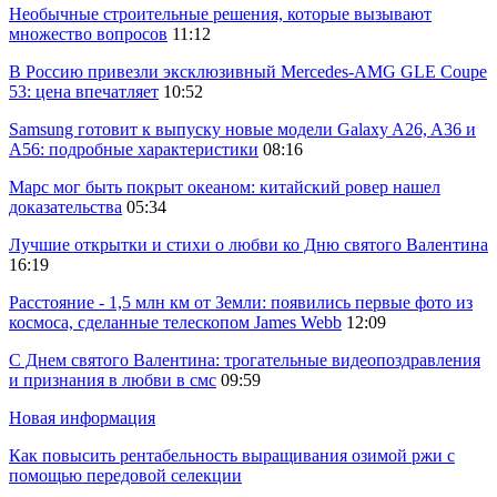
Необычные строительные решения, которые вызывают
множество вопросов
11:12
В Россию привезли эксклюзивный Mercedes-AMG GLE Coupe
53: цена впечатляет
10:52
Samsung готовит к выпуску новые модели Galaxy A26, A36 и
A56: подробные характеристики
08:16
Марс мог быть покрыт океаном: китайский ровер нашел
доказательства
05:34
Лучшие открытки и стихи о любви ко Дню святого Валентина
16:19
Расстояние - 1,5 млн км от Земли: появились первые фото из
космоса, сделанные телескопом James Webb
12:09
С Днем святого Валентина: трогательные видеопоздравления
и признания в любви в смс
09:59
Новая информация
Как повысить рентабельность выращивания озимой ржи с
помощью передовой селекции