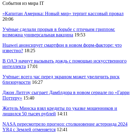
События из мира IT
«Капитан Америка: Новый мир» терпит кассовый провал
20:06
Учёные сделали прорыв в борьбе с птичьим гриппом:
возможна универсальная вакцина
19:53
Huawei анонсирует смартфон в новом форм-факторе: что
известно?
18:25
В ОАЭ начнут вызывать дождь с помощью искусственного
интеллекта
17:01
Учёные: всего час перед экраном может увеличить риск
близорукости
16:27
Джон Литгоу сыграет Дамблдора в новом сериале по «Гарри
Поттеру»
15:40
Житель Минска взял кредиты по указке мошенников и
лишился 50 тысяч рублей
14:11
NASA пересмотрело прогноз: столкновение астероида 2024
YR4 с Землей отменяется
12:41