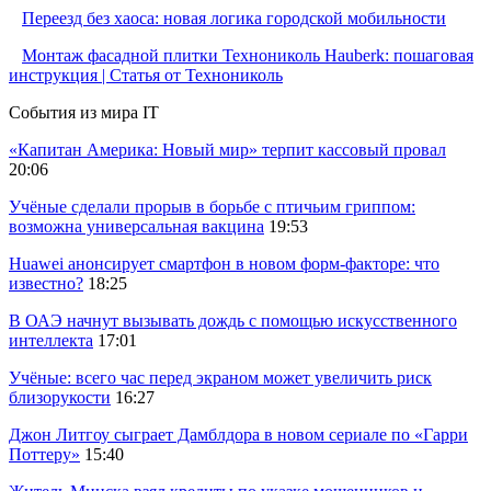
Переезд без хаоса: новая логика городской мобильности
Монтаж фасадной плитки Технониколь Hauberk: пошаговая
инструкция | Статья от Технониколь
События из мира IT
«Капитан Америка: Новый мир» терпит кассовый провал
20:06
Учёные сделали прорыв в борьбе с птичьим гриппом:
возможна универсальная вакцина
19:53
Huawei анонсирует смартфон в новом форм-факторе: что
известно?
18:25
В ОАЭ начнут вызывать дождь с помощью искусственного
интеллекта
17:01
Учёные: всего час перед экраном может увеличить риск
близорукости
16:27
Джон Литгоу сыграет Дамблдора в новом сериале по «Гарри
Поттеру»
15:40