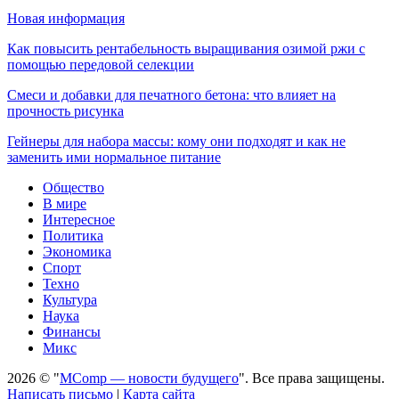
Новая информация
Как повысить рентабельность выращивания озимой ржи с
помощью передовой селекции
Смеси и добавки для печатного бетона: что влияет на
прочность рисунка
Гейнеры для набора массы: кому они подходят и как не
заменить ими нормальное питание
Общество
В мире
Интересное
Политика
Экономика
Спорт
Техно
Культура
Наука
Финансы
Микс
2026 © "
MComp — новости будущего
". Все права защищены.
Написать письмо
|
Карта сайта