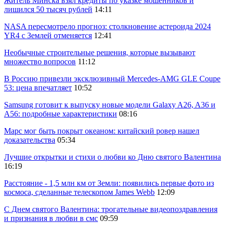
Житель Минска взял кредиты по указке мошенников и
лишился 50 тысяч рублей
14:11
NASA пересмотрело прогноз: столкновение астероида 2024
YR4 с Землей отменяется
12:41
Необычные строительные решения, которые вызывают
множество вопросов
11:12
В Россию привезли эксклюзивный Mercedes-AMG GLE Coupe
53: цена впечатляет
10:52
Samsung готовит к выпуску новые модели Galaxy A26, A36 и
A56: подробные характеристики
08:16
Марс мог быть покрыт океаном: китайский ровер нашел
доказательства
05:34
Лучшие открытки и стихи о любви ко Дню святого Валентина
16:19
Расстояние - 1,5 млн км от Земли: появились первые фото из
космоса, сделанные телескопом James Webb
12:09
С Днем святого Валентина: трогательные видеопоздравления
и признания в любви в смс
09:59