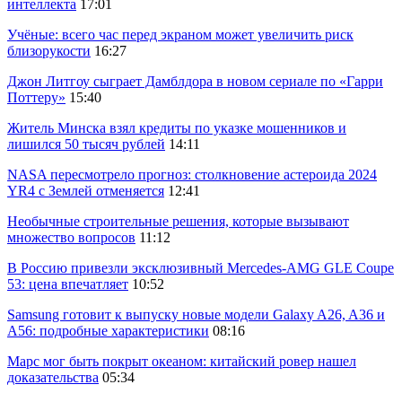
интеллекта
17:01
Учёные: всего час перед экраном может увеличить риск
близорукости
16:27
Джон Литгоу сыграет Дамблдора в новом сериале по «Гарри
Поттеру»
15:40
Житель Минска взял кредиты по указке мошенников и
лишился 50 тысяч рублей
14:11
NASA пересмотрело прогноз: столкновение астероида 2024
YR4 с Землей отменяется
12:41
Необычные строительные решения, которые вызывают
множество вопросов
11:12
В Россию привезли эксклюзивный Mercedes-AMG GLE Coupe
53: цена впечатляет
10:52
Samsung готовит к выпуску новые модели Galaxy A26, A36 и
A56: подробные характеристики
08:16
Марс мог быть покрыт океаном: китайский ровер нашел
доказательства
05:34