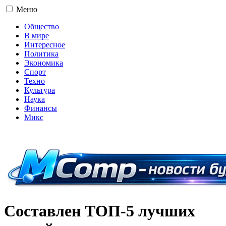
Меню
Общество
В мире
Интересное
Политика
Экономика
Спорт
Техно
Культура
Наука
Финансы
Микс
16+
Составлен ТОП-5 лучших