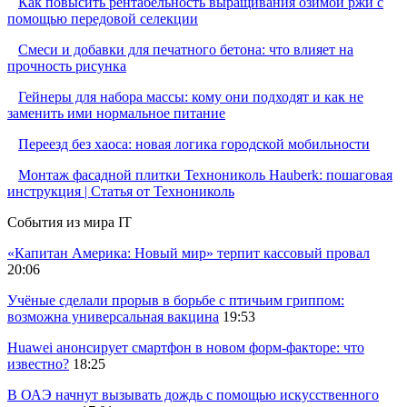
Как повысить рентабельность выращивания озимой ржи с
помощью передовой селекции
Смеси и добавки для печатного бетона: что влияет на
прочность рисунка
Гейнеры для набора массы: кому они подходят и как не
заменить ими нормальное питание
Переезд без хаоса: новая логика городской мобильности
Монтаж фасадной плитки Технониколь Hauberk: пошаговая
инструкция | Статья от Технониколь
События из мира IT
«Капитан Америка: Новый мир» терпит кассовый провал
20:06
Учёные сделали прорыв в борьбе с птичьим гриппом:
возможна универсальная вакцина
19:53
Huawei анонсирует смартфон в новом форм-факторе: что
известно?
18:25
В ОАЭ начнут вызывать дождь с помощью искусственного